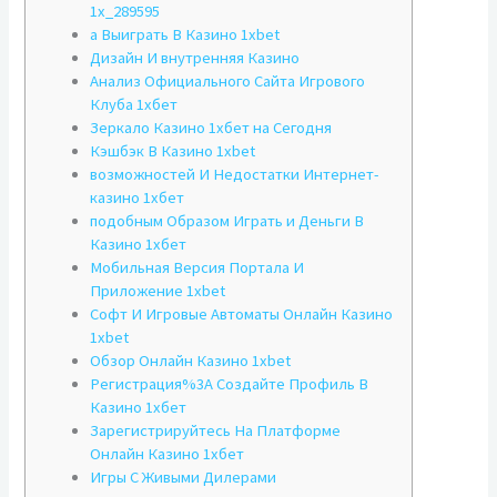
1x_289595
а Выиграть В Казино 1xbet
Дизайн И внутренняя Казино
Анализ Официального Сайта Игрового
Клуба 1хбет
Зеркало Казино 1хбет на Сегодня
Кэшбэк В Казино 1xbet
возможностей И Недостатки Интернет-
казино 1хбет
подобным Образом Играть и Деньги В
Казино 1хбет
Мобильная Версия Портала И
Приложение 1xbet
Софт И Игровые Автоматы Онлайн Казино
1xbet
Обзор Онлайн Казино 1xbet
Регистрация%3A Создайте Профиль В
Казино 1хбет
Зарегистрируйтесь На Платформе
Онлайн Казино 1хбет
Игры С Живыми Дилерами