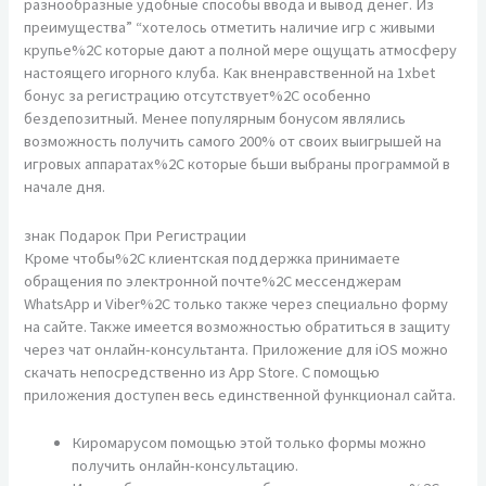
разнообразные удобные способы ввода и вывод денег. Из
преимущества” “хотелось отметить наличие игр с живыми
крупье%2C которые дают а полной мере ощущать атмосферу
настоящего игорного клуба. Как вненравственной на 1xbet
бонус за регистрацию отсутствует%2C особенно
бездепозитный. Менее популярным бонусом являлись
возможность получить самого 200% от своих выигрышей на
игровых аппаратах%2C которые бьши выбраны программой в
начале дня.
знак Подарок При Регистрации
Кроме чтобы%2C клиентская поддержка принимаете
обращения по электронной почте%2C мессенджерам
WhatsApp и Viber%2C только также через специально форму
на сайте. Также имеется возможностью обратиться в защиту
через чат онлайн-консультанта. Приложение для iOS можно
скачать непосредственно из App Store. С помощью
приложения доступен весь единственной функционал сайта.
Киромарусом помощью этой только формы можно
получить онлайн-консультацию.