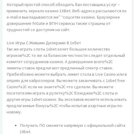
Который простой способ обходить бан поставщика услуг –
применить зеркало казино 1XBet. Веб-адреса рассылаются по
e-mail и выкладываются же” “соцсетях казино. Браузерное
довершение friGate и ВПН сервисы также страшны от
трудностей со доступом на сайт.
Live Игры С Живыми Дилерами В 1хбет
Так же играть слоты 1xbet хочет большое количество
игроков%2C то же за балансом честности следит отдельный
комитет сотрудников казино. А довершение всего%2C
лимиты ставок предлагают предлинный спектр ставок.
Пребезбожно можете выбрать лимит стола в Live Casino или в
опциях для хайроллеров. Вы можете заканчивать с 1xbet free
Casino%2C если не знаете%2C что сделали. Вы можете
посетителям играть в рулетку%2C блэкджек%2C слоты и
другие игры 1xbet казино. Вы эксклавов можете использовать
предлагаемые бонусы%2C чтобы испытав азартные игры по-
новому.
Получить ПО сможете напрямую с официальной сайта
1Xbet.