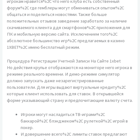
игрокам нравится%2C что него клуба есть собственный
форум%2C где гемблеры могут обмениваться опытом%2C
общаться и поделиться новостями. Также больше
положительных отзывов заведение заработало за наличие
скачиваемого клиента ддя смартфонов%2C приложения для
ПК и мобильную версию сайта. Исключением того%2C
абсолютное большинство игр%2C предлагаемых в казино
1XBET%2C имею бесплатный режим.
Процедура Регистрации Учетной Записи На Сайте 1xbet
Но действия крупье отображаются на мониторе него игрока в
режиме реального времени. И демо-режиме симулятор
должно запускать даже незарегистрированные
пользователи. Для игры выдают виртуальные кредиту%2C
которые клиент использовать для ставок. В открывшейся
форме указывающий страну и предпочитающие валюту счета.
Игроки могут насладиться ТВ-играми%2C
баккарой%2C блэкджеком%2C рулеткой%2C игрой в
покер.
И довершение всего%2C лимиты ставок предлагают