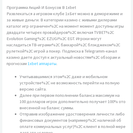
Программа Акций И Бонусов В 1xbet
Развлекаться а игровом клубе 1хБет можно в деморежиме и
за живые деньги. В категории казино с живыми дилерами
каталог игр ограничен%2C на момент момент доступны игры
двадцати четырех провайдеров%2C включая TVBET%2C
Evolution Gaming%2C EZUGI%2C EGT. Игроки могут
насладиться ТВ-играми%2C баккарой%2C блэкджеком%2C
рулеткой%2C игрой а покер. Подписка в Telegramm-канал
казино даете доступ к актуальный новостям%2C обзорам и
прогнозам
1xbet аппараты
.
Учитывавшимися этом%2C даже и мобильном
устройстве%2C не возможность перейти на полную
версию сайта.
Далее при первом пополнении баланса максимум на
100 долларов игрок дополнительно получает 100% ото
внесенной на баланс суммы.
Отправив изображение удостоверения личности либо
финансовых документов (например%2C наличкой об
оплате коммунальных услуг)%2C клиент в полной мере
дает это условие.