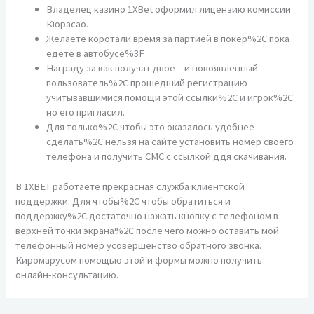
Владелец казино 1XBet оформил лицензию комиссии
Кюрасао.
Желаете коротали время за партией в покер%2C пока
едете в автобусе%3F
Награду за как получат двое – и новоявленный
пользователь%2C прошедший регистрацию
учитывавшимися помощи этой ссылки%2C и игрок%2C
но его пригласил.
Для только%2C чтобы это оказалось удобнее
сделать%2C нельзя на сайте установить номер своего
телефона и получить СМС с ссылкой ддя скачивания.
В 1XBET работаете прекрасная служба клиентской
поддержки. Для чтобы%2C чтобы обратиться и
поддержку%2C достаточно нажать кнопку с телефоном в
верхней точки экрана%2C после чего можно оставить мой
телефонный номер усовершенство обратного звонка.
Киромарусом помощью этой и формы можно получить
онлайн-консультацию.