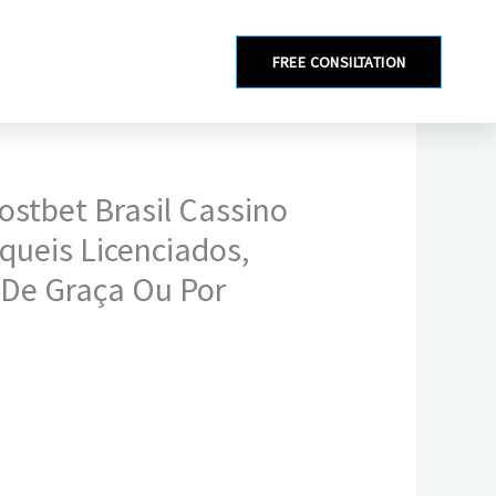
FREE CONSILTATION
Mostbet Brasil Cassino
queis Licenciados,
 De Graça Ou Por