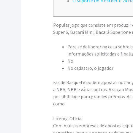
O Suporte Do Mostbet É 24 H
Popular jogo que consiste em produzir
Super 6, Bacará Mini, Bacará Superior e 
Para se deliberar na casa sobre
informações solicitadas e finali
No
No cadastro, o jogador
Fãs de Basquete podem apostar not any
a NBA, NBB e várias outras. A seção Mo
possibilidade para grandes prêmios. A
como
Licença Oficial
Com muitas empresas de apostas esporti
esportivas legais e a abertura de novos