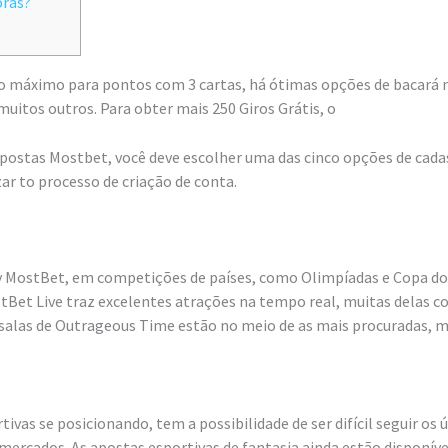
oras?
 o máximo para pontos com 3 cartas, há ótimas opções de bacará
muitos outros. Para obter mais 250 Giros Grátis, o
 apostas Mostbet, você deve escolher uma das cinco opções de cada
zar to processo de criação de conta.
 MostBet, em competições de países, como Olimpíadas e Copa do 
stBet Live traz excelentes atrações na tempo real, muitas delas 
s salas de Outrageous Time estão no meio de as mais procuradas,
vas se posicionando, tem a possibilidade de ser difícil seguir o
 mercados. As apostas esportivas de fantasia ainda estão disponív