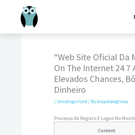
Skip
to
content
“Web Site Oficial Da 
On The Internet 24 7
Elevados Chances, Bô
Dinheiro
/
Uncategorized
/ By
krupalawgroup
Processo De Registo E Logon Na Mostb
Content