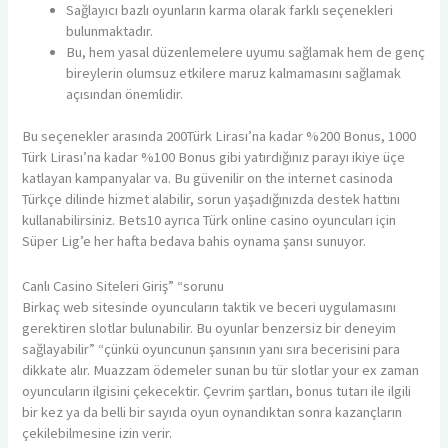
Sağlayıcı bazlı oyunların karma olarak farklı seçenekleri
bulunmaktadır.
Bu, hem yasal düzenlemelere uyumu sağlamak hem de genç
bireylerin olumsuz etkilere maruz kalmamasını sağlamak
açısından önemlidir.
Bu seçenekler arasında 200Türk Lirası’na kadar %200 Bonus, 1000
Türk Lirası’na kadar %100 Bonus gibi yatırdığınız parayı ikiye üçe
katlayan kampanyalar va. Bu güvenilir on the internet casinoda
Türkçe dilinde hizmet alabilir, sorun yaşadığınızda destek hattını
kullanabilirsiniz. Bets10 ayrıca Türk online casino oyuncuları için
Süper Lig’e her hafta bedava bahis oynama şansı sunuyor.
Canlı Casino Siteleri Giriş” “sorunu
Birkaç web sitesinde oyuncuların taktik ve beceri uygulamasını
gerektiren slotlar bulunabilir. Bu oyunlar benzersiz bir deneyim
sağlayabilir” “çünkü oyuncunun şansının yanı sıra becerisini para
dikkate alır. Muazzam ödemeler sunan bu tür slotlar your ex zaman
oyuncuların ilgisini çekecektir. Çevrim şartları, bonus tutarı ile ilgili
bir kez ya da belli bir sayıda oyun oynandıktan sonra kazançların
çekilebilmesine izin verir.