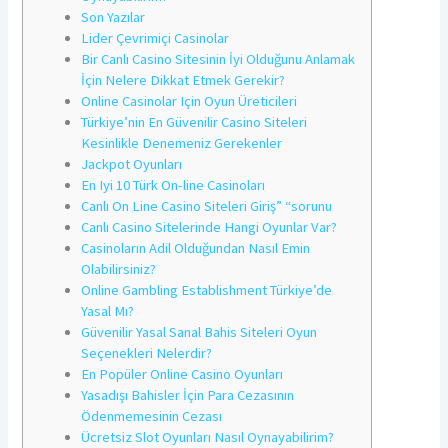
Son Yazılar
Lider Çevrimiçi Casinolar
Bir Canlı Casino Sitesinin İyi Olduğunu Anlamak
İçin Nelere Dikkat Etmek Gerekir?
Online Casinolar Için Oyun Üreticileri
Türkiye’nin En Güvenilir Casino Siteleri
Kesinlikle Denemeniz Gerekenler
Jackpot Oyunları
En Iyi 10 Türk On-line Casinoları
Canlı On Line Casino Siteleri Giriş” “sorunu
Canlı Casino Sitelerinde Hangi Oyunlar Var?
Casinoların Adil Olduğundan Nasıl Emin
Olabilirsiniz?
Online Gambling Establishment Türkiye’de
Yasal Mı?
Güvenilir Yasal Sanal Bahis Siteleri Oyun
Seçenekleri Nelerdir?
En Popüler Online Casino Oyunları
Yasadışı Bahisler İçin Para Cezasının
Ödenmemesinin Cezası
Ücretsiz Slot Oyunları Nasıl Oynayabilirim?