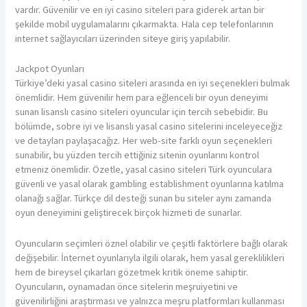
vardır. Güvenilir ve en iyi casino siteleri para giderek artan bir
şekilde mobil uygulamalarını çıkarmakta. Hala cep telefonlarının
internet sağlayıcıları üzerinden siteye giriş yapılabilir.
Jackpot Oyunları
Türkiye’deki yasal casino siteleri arasında en iyi seçenekleri bulmak
önemlidir. Hem güvenilir hem para eğlenceli bir oyun deneyimi
sunan lisanslı casino siteleri oyuncular için tercih sebebidir. Bu
bölümde, sobre iyi ve lisanslı yasal casino sitelerini inceleyeceğiz
ve detayları paylaşacağız. Her web-site farklı oyun seçenekleri
sunabilir, bu yüzden tercih ettiğiniz sitenin oyunlarını kontrol
etmeniz önemlidir. Özetle, yasal casino siteleri Türk oyunculara
güvenli ve yasal olarak gambling establishment oyunlarına katılma
olanağı sağlar. Türkçe dil desteği sunan bu siteler aynı zamanda
oyun deneyimini geliştirecek birçok hizmeti de sunarlar.
Oyuncuların seçimleri öznel olabilir ve çeşitli faktörlere bağlı olarak
değişebilir. İnternet oyunlarıyla ilgili olarak, hem yasal gereklilikleri
hem de bireysel çıkarları gözetmek kritik öneme sahiptir.
Oyuncuların, oynamadan önce sitelerin meşruiyetini ve
güvenilirliğini araştırması ve yalnızca meşru platformları kullanması