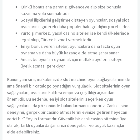
Çünkü bonus ana paranızı güvenceye alıp size bonusla
kazanma yolu sunmaktadır.
Sosyal ilişkilerini geliştirmek isteyen oyuncular, sosyal slot
oyunlarının giderek daha popüler hale geldiğini görebilirler.
Yurtdışı merkezli yasal casino siteleri ise kendi ülkelerinde
legal olup, Türkçe hizmet vermektedir.
En iyi bonus veren siteler, oyunculara daha fazla oyun
oynama ve daha büyük kazanç elde etme şansı sunar.
Ancak bu oyunları oynamak için mutlaka üyelerin siteye
üyelik açması gerekiyor.
Bunun yanı sıra, makalemizde slot machine oyun sağlayıcılarının de
uma önemli bir catalogo oynadığını vurguladık. Slot sitelerinin oyun
sağlayıcıları, oyunların kalitesi empieza çeşitliliği açısından
önemlidir. Bu nedenle, en iyi slot sitelerini seçerken oyun
sağlayıcılarını da göz önünde bulundurmanızı öneririz. Canlı casino
deneyimi, gerçek bir casino atmosferini evinize getiren heyecan
verici bir” “oyun formatıdır. Güvenilir bir canlı casino sitesine üye
olarak, farklı oyunlarda şansınızı deneyebilir ve büyük kazançlar
elde edebilirsiniz.