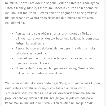
mümkün. Kripto Para ödeme seçeneklerinde Bitcoin dışında ayrıca
Bitcoin Money, Ripple, Ethereum, Litecoin ve Tron coin ödemeleri
de kabul edilmektedir. Güvenilir bir site seçmeden önce çevrimiçi
bir kumarhane veya slot sitesinin lisans durumunu dikkate almak
çok önemlidir.
Aynı zamanda yaşadığınız herhangi bir sıkıntıda Türkçe
dilinde hizmet veren destek butonunu kullanabilir comienza
iletişim kurabilirsiniz.
Ayrıca, bu sitelerdeki bonuslar ve diğer fırsatlar da mobil
cihazlar için geçerlidir.
İnternetten günün her saatinde spor maçları ve casino
oyunları oynayabilirsiniz.
Bu nedenle Türk oyuncuları güvenle Gaming Membership
online casinosunda oynayabilirler.
Yılın sadece belirli dönemlerinde değil 365 gün boyunca hazır kupon
doldurabilirsiniz. Kullanıcı sayısı çok fazla olan yasal oyun
sitelerinde şans oyunları ilgi çekicidir. Aralarında tombala gibi en
popüler şans oyunlarının da bulunduğu çok sayıda oyunda para
kazanmak mümkündür. Geniş bir kullanıcı kitlesine sahip” “oyun