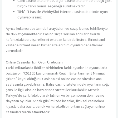
Canlı casino sitelerinde, diğer casino sitelerinde olduğu gibi,
birçok farklı bonus seçeneği sunulmaktadır.
Türk” “Lirası ile WebbySlot internet casino sitesinde oyun
oynayabilirsiniz.
Ayrıca kullanıcı dostu mobil arayüzleri ve cazip bonus teklifleriyle
de dikkat çekmektedir. Casino sıkça sorulan sorular bakarak
kafanızdaki soru işaretlerini ortadan kaldırabilirsiniz. Birinci sınıf
kalitede hizmet veren kumar siteleri tüm oyunları denetlemek
zorundadır.
Online Casinolar Için Oyun Üreticileri
Farklı miktarlarda ödüller birbirinden farklı oyunlar ile oyuncularla
buluşuyor. “C51126 kayıt numaralı Realm Entertainment Minimal
şirketi” kaydı olduğunu CasinoMaxi online casino sitesinin ana
sayfasında görebilirsiniz. Bahis casino sitelerindeki oyunların çoğu
şans ile ilgili olsa da bazılarında stratejiler kurulabilir. Mesela
Türkiye’de çarkıfelek olarak bilinen ve bir çemberin dönmesine
dayanan oyunlar. Ancak günümüzde insanlar, fiziksel casinolara
kıyasla daha basit, esnek ve hareketli bir ortam sağlayan online
casinoları tercih etmektedir.