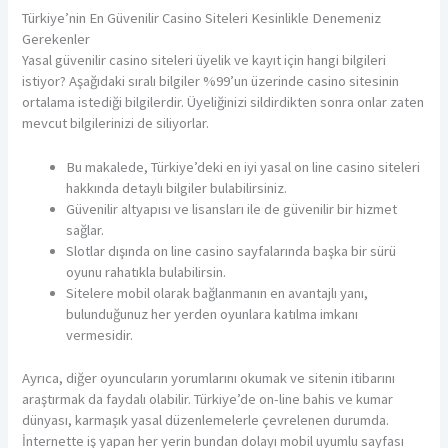
Türkiye’nin En Güvenilir Casino Siteleri Kesinlikle Denemeniz
Gerekenler
Yasal güvenilir casino siteleri üyelik ve kayıt için hangi bilgileri
istiyor? Aşağıdaki sıralı bilgiler %99’un üzerinde casino sitesinin
ortalama istediği bilgilerdir. Üyeliğinizi sildirdikten sonra onlar zaten
mevcut bilgilerinizi de siliyorlar.
Bu makalede, Türkiye’deki en iyi yasal on line casino siteleri
hakkında detaylı bilgiler bulabilirsiniz.
Güvenilir altyapısı ve lisansları ile de güvenilir bir hizmet
sağlar.
Slotlar dışında on line casino sayfalarında başka bir sürü
oyunu rahatıkla bulabilirsin.
Sitelere mobil olarak bağlanmanın en avantajlı yanı,
bulunduğunuz her yerden oyunlara katılma imkanı
vermesidir.
Ayrıca, diğer oyuncuların yorumlarını okumak ve sitenin itibarını
araştırmak da faydalı olabilir. Türkiye’de on-line bahis ve kumar
dünyası, karmaşık yasal düzenlemelerle çevrelenen durumda.
İnternette iş yapan her yerin bundan dolayı mobil uyumlu sayfası