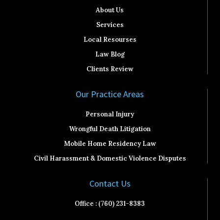
About Us
Services
Local Resourses
Law Blog
Clients Review
Our Practice Areas
Personal Injury
Wrongful Death Litigation
Mobile Home Residency Law
Civil Harassment & Domestic Violence Disputes
Contact Us
Office : (760) 231-8383