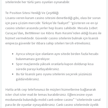
sitelerinde her türlü şans oyunları oynanabilir.
Te Position Sitesi Yeniliği Ve Çeşitliliği
Lisansı veren kurum casino sitesini denetlediği gibi, olası bir sorun
için para çözüm mercidir. Türkiye’de faaliyet” “gösteren ve en iyi
casino siteleri arasında yerler hep lisans sahibidir. Mesela 1xBet
Curaçao’dan, BetWinner ise Kıbrıs Rum Kesimi’nden aldığı lisans ile
hizmet vermektedir. Güvenilir casino sitelerini bulmak için lisanslı
empieza güvenilir bir itibara sahip siteleri tercih etmelisiniz.
Ayrıca siteye üye olanların aynı sitede birden fazla hesabı
bulunmaması gerekiyor.
Spor maçlarında yüksek oranlarla kupon doldurup kısa
sürede parayı katlayabilirsiniz.
Bu tür lisanslı şans oyunu sitelerini seçerek yüzünüzü
güldürebilirsiniz.
Hatta artık cep telefonunuz ile müşteri hizmetlerine bağlanarak
ister chat ister mail ile temas kurabilirsiniz. Eğlencesine oyun
modununda bulunduğu mobil canlı online casino” “sitelerinde sanal
para ile de oyunlar oynayabilirsiniz. Canlı casino sitelerinde üyelik