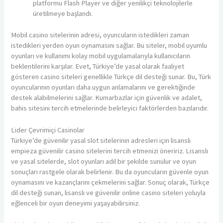
platformu Flash Player ve diğer yenilikçi teknolojilerle
üretilmeye başlandı.
Mobil casino sitelerinin adresi, oyuncuların istedikleri zaman
istedikleri yerden oyun oynamasını sağlar. Bu siteler, mobil uyumlu
oyunları ve kullanımı kolay mobil uygulamalarıyla kullanıcıların
beklentilerini karşılar. Evet, Türkiye’de yasal olarak faaliyet
gösteren casino siteleri genellikle Türkçe dil desteği sunar. Bu, Türk
oyuncularının oyunları daha uygun anlamalarını ve gerektiğinde
destek alabilmelerini sağlar. Kumarbazlar için güvenlik ve adalet,
bahis sitesini tercih etmelerinde belirleyici faktörlerden bazılarıdır.
Lider Çevrimiçi Casinolar
Türkiye’de güvenilir yasal slot sitelerinin adresleri için lisanslı
empieza güvenilir casino sitelerini tercih etmenizi öneririz. Lisanslı
ve yasal sitelerde, slot oyunları adil bir şekilde sunulur ve oyun
sonuçları rastgele olarak belirlenir. Bu da oyuncuların güvenle oyun
oynamasını ve kazançlarını çekmelerini sağlar. Sonuç olarak, Türkçe
dil desteği sunan, lisanslı ve güvenilir online casino siteleri yoluyla
eğlenceli bir oyun deneyimi yaşayabilirsiniz.