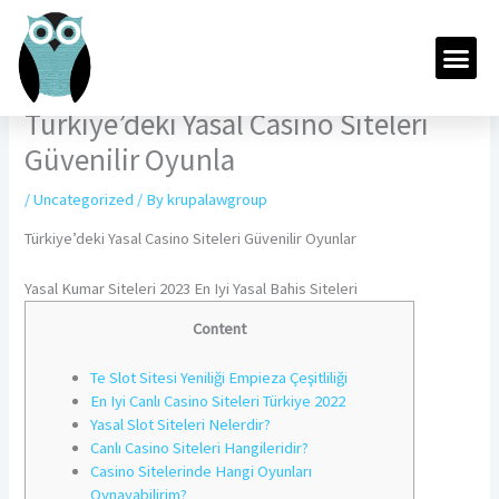
Skip
to
Me
content
Türkiye’deki Yasal Casino Siteleri
Güvenilir Oyunla
/
Uncategorized
/ By
krupalawgroup
Türkiye’deki Yasal Casino Siteleri Güvenilir Oyunlar
Yasal Kumar Siteleri 2023 En Iyi Yasal Bahis Siteleri
Content
Te Slot Sitesi Yeniliği Empieza Çeşitliliği
En Iyi Canlı Casino Siteleri Türkiye 2022
Yasal Slot Siteleri Nelerdir?
Canlı Casino Siteleri Hangileridir?
Casino Sitelerinde Hangi Oyunları
Oynayabilirim?