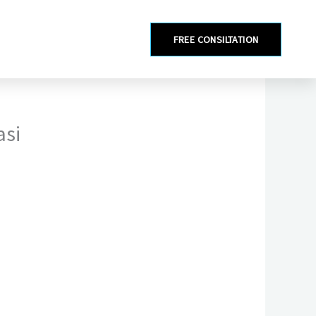
FREE CONSILTATION
asi