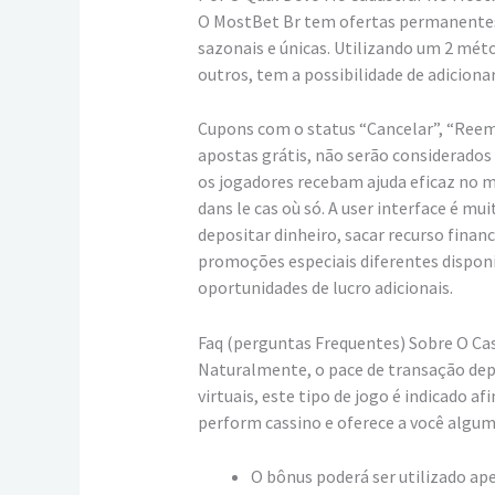
O MostBet Br tem ofertas permanentes,
sazonais e únicas. Utilizando um 2 méto
outros, tem a possibilidade de adiciona
Cupons com o status “Cancelar”, “Reem
apostas grátis, não serão considerados
os jogadores recebam ajuda eficaz no m
dans le cas où só. A user interface é 
depositar dinheiro, sacar recurso finan
promoções especiais diferentes dispon
oportunidades de lucro adicionais.
Faq (perguntas Frequentes) Sobre O Ca
Naturalmente, o pace de transação dep
virtuais, este tipo de jogo é indicado 
perform cassino e oferece a você algum
O bônus poderá ser utilizado ap