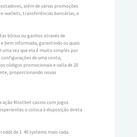
postadores, além de várias promoções
 e-wallets, transferências bancárias, e
tas bônus ou ganhos através de
a e bem informada, garantindo os quais
l uma vez que ela é muito simples por
s configurações de uma conta,
ios códigos promocionais e valla de 20
ente, proporcionando novas
 a ação Mostbet casino com jogos
experientes o coloca à disposição direta
 odds de 1. 40 systems mais cada.