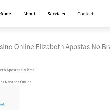
Home
About
Services
Contact
ssino Online Elizabeth Apostas No Br
beth Apostas No Brasil
es Mostbet Online!
bet