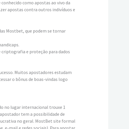
 conhecido como apostas ao vivo da
zer apostas contra outros indivíduos e
das Mostbet, que podem se tornar
handicaps.
 criptografia e proteção para dados
ucesso. Muitos apostadores estudam
cessar o bônus de boas-vindas logo
o no lugar internacional trouxe 1
o apostador tem a possibilidade de
lucrativa no geral. MostBet site formal
 e-mail e redes sociais). Para apostar