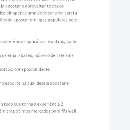
ja apostar e aproveitar todos os
 decidir apenas uma pode ser uma tarefa
ões de apostar em ligas populares pelo
ransferências bancárias, e outros, pode
 de email-based, número de telefone
portos, com posibilidades
 o esporte na qual deseja apostar e
h tudo que torna a experiência 2
ém traz ótimos mercados para fãs weil