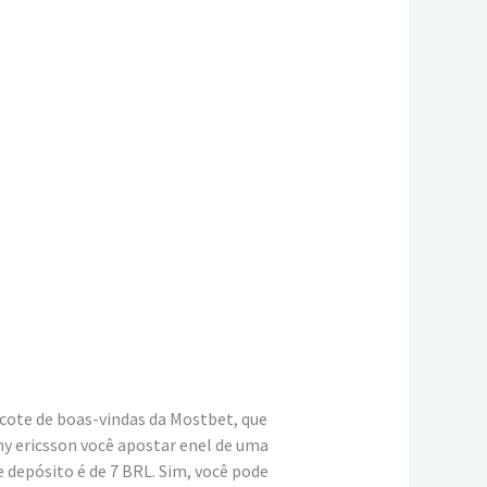
acote de boas-vindas da Mostbet, que
ny ericsson você apostar enel de uma
 depósito é de 7 BRL. Sim, você pode