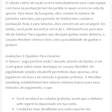
O cálculo sobre tal seção ocorre individualmente para cada equipe
com base na pontuação last da partida os quais ocorre no vida da
aposta. Para times de basquete, eles contam to número de
períodos vencidos, para periods de futebol eles contam a
pontuação final, e para tenistas, eles vencem em um arranged. Em
média, você pode encontrar cerca de 1. 500 beneficios para uma
ida de futebol. Para aqueles que desejam ganhar muito dinheiro, o
cassino Mostbet oferece slots com a possibilidade de ganhar o
jackpot.
Avaliações E Opiniões Para Usuários
O famoso “jogo perform avião”, lançado através da Spribe, é um
crash game sobre maior destaque no cassino MostBet. De
jogabilidade simples elizabeth permitindo duas apostas, atrai
jogadores em busca de emoção e grandes prêmios. O MostBet
Gambling establishment tem valores mínimos baixos para seus
métodos de pagamento, o que
Você receberá as rodadas gratuitas assim que o dinheiro
with regard to depositado em tua conta.
Condições mais detalhadas pra cada esporte são