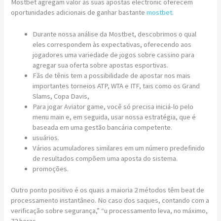
Mostbet agregam valor às suas apostas electronic oferecem
oportunidades adicionais de ganhar bastante
mostbet
.
Durante nossa análise da Mostbet, descobrimos o qual
eles correspondem às expectativas, oferecendo aos
jogadores uma variedade de jogos sobre cassino para
agregar sua oferta sobre apostas esportivas.
Fãs de tênis tem a possibilidade de apostar nos mais
importantes torneios ATP, WTA e ITF, tais como os Grand
Slams, Copa Davis,
Para jogar Aviator game, você só precisa iniciá-lo pelo
menu main e, em seguida, usar nossa estratégia, que é
baseada em uma gestão bancária competente.
usuários.
Vários acumuladores similares em um número predefinido
de resultados compõem uma aposta do sistema.
promoções.
Outro ponto positivo é os quais a maioria 2 métodos têm beat de
processamento instantâneo. No caso dos saques, contando com a
verificação sobre segurança,” “u processamento leva, no máximo,
72 horas.