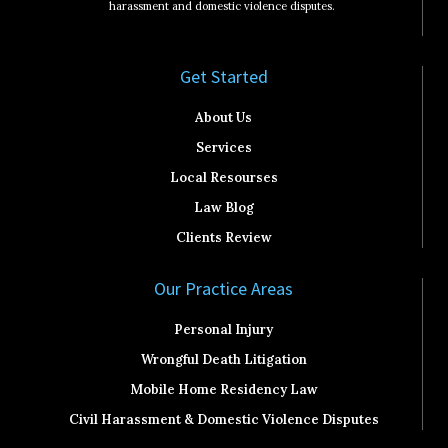
harassment and domestic violence disputes.
Get Started​
About Us
Services
Local Resourses
Law Blog
Clients Review
Our Practice Areas
Personal Injury
Wrongful Death Litigation
Mobile Home Residency Law
Civil Harassment & Domestic Violence Disputes