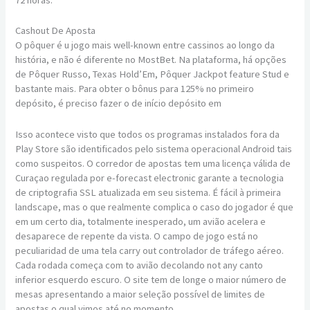
Cashout De Aposta
O pôquer é u jogo mais well-known entre cassinos ao longo da
história, e não é diferente no MostBet. Na plataforma, há opções
de Pôquer Russo, Texas Hold’Em, Pôquer Jackpot feature Stud e
bastante mais. Para obter o bônus para 125% no primeiro
depósito, é preciso fazer o de início depósito em
Isso acontece visto que todos os programas instalados fora da
Play Store são identificados pelo sistema operacional Android tais
como suspeitos. O corredor de apostas tem uma licença válida de
Curaçao regulada por e-forecast electronic garante a tecnologia
de criptografia SSL atualizada em seu sistema. É fácil à primeira
landscape, mas o que realmente complica o caso do jogador é que
em um certo dia, totalmente inesperado, um avião acelera e
desaparece de repente da vista. O campo de jogo está no
peculiaridad de uma tela carry out controlador de tráfego aéreo.
Cada rodada começa com to avião decolando not any canto
inferior esquerdo escuro. O site tem de longe o maior número de
mesas apresentando a maior seleção possível de limites de
apostas o qual vimos até no momento.