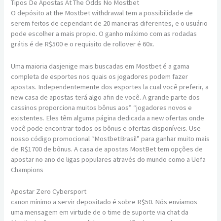
Tipos De Apostas At The Odds No Mostbet
O depósito at the Mostbet withdrawal tem a possibilidade de
serem feitos de cependant de 20 maneiras diferentes, e o usuário
pode escolher a mais propio. O ganho máximo com as rodadas
grátis é de R$500 e o requisito de rollover é 60x.
Uma maioria dasjenige mais buscadas em Mostbet é a gama
completa de esportes nos quais os jogadores podem fazer
apostas. Independentemente dos esportes la cual você preferir, a
new casa de apostas terá algo afin de você. A grande parte dos
cassinos proporciona muitos bônus aos” “jogadores novos e
existentes. Eles têm alguma página dedicada a new ofertas onde
você pode encontrar todos os bônus e ofertas disponíveis. Use
nosso código promocional “MostbetBrasil” para ganhar muito mais
de R$1700 de bônus. A casa de apostas MostBet tem opções de
apostar no ano de ligas populares através do mundo como a Uefa
Champions
Apostar Zero Cybersport
canon mínimo a servir depositado é sobre R$50. Nós enviamos
uma mensagem em virtude de o time de suporte via chat da