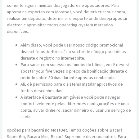
somente alguns minutos dos jogadores e apostadores. Para
apostar na esportes com Mostbet, você deverá criar sua conta,
realizar um depósito, determinar o esporte onde deseja apostar
electronic aproveitar todos operating-system mercados
disponíveis.
Além disso, você pode usar nosso código promocional
distinct “mostbetbrasil” no sector de código para bônus
durante o registro no internet site.
Para sacar com sucesso os fundos do bônus, você deverá
apostar your five vezes o preço da bonificação durante o
período sobre 30 dias durante apostas combinadas.
Ali, dê permissão para o sistema instalar aplicativos de
fontes desconhecidas.
A interface é bastante amigável e você pode navegar
confortavelmente pelas diferentes configurações de uma
conta, avivar dinheiro, sacar dinheiro ou usar um serviço de
ajuda.
opções para bacará no MostBet. Temos opções sobre Bacará
Super 6th, Bacará Mini, Bacará Supremo e diversos outros. Para