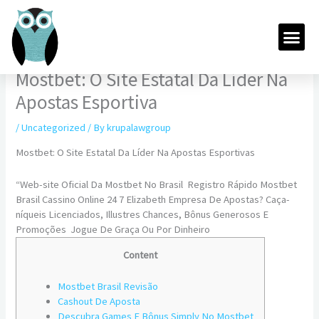
Skip
to
Me
content
Mostbet: O Site Estatal Da Líder Na
Apostas Esportiva
/
Uncategorized
/ By
krupalawgroup
Mostbet: O Site Estatal Da Líder Na Apostas Esportivas
“Web-site Oficial Da Mostbet No Brasil ️ Registro Rápido Mostbet
Brasil Cassino Online 24 7 Elizabeth Empresa De Apostas? Caça-
níqueis Licenciados, Illustres Chances, Bônus Generosos E
Promoções ️ Jogue De Graça Ou Por Dinheiro
Content
Mostbet Brasil Revisão
Cashout De Aposta
Descubra Games E Bônus Simply No Mostbet