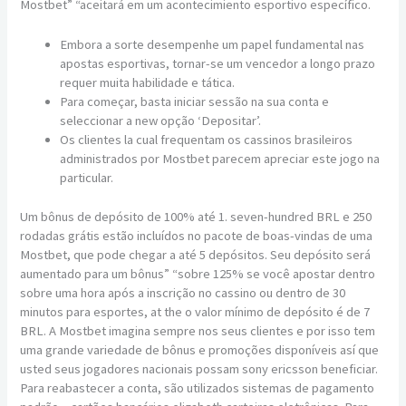
Mostbet” “aceitará em um acontecimiento esportivo específico.
Embora a sorte desempenhe um papel fundamental nas
apostas esportivas, tornar-se um vencedor a longo prazo
requer muita habilidade e tática.
Para começar, basta iniciar sessão na sua conta e
seleccionar a new opção ‘Depositar’.
Os clientes la cual frequentam os cassinos brasileiros
administrados por Mostbet parecem apreciar este jogo na
particular.
Um bônus de depósito de 100% até 1. seven-hundred BRL e 250
rodadas grátis estão incluídos no pacote de boas-vindas de uma
Mostbet, que pode chegar a até 5 depósitos. Seu depósito será
aumentado para um bônus” “sobre 125% se você apostar dentro
sobre uma hora após a inscrição no cassino ou dentro de 30
minutos para esportes, at the o valor mínimo de depósito é de 7
BRL. A Mostbet imagina sempre nos seus clientes e por isso tem
uma grande variedade de bônus e promoções disponíveis así que
usted seus jogadores nacionais possam sony ericsson beneficiar.
Para reabastecer a conta, são utilizados sistemas de pagamento