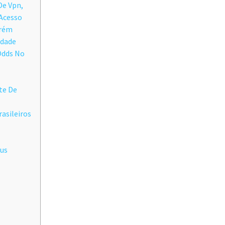
De Vpn,
Acesso
orém
idade
Odds No
te De
rasileiros
us