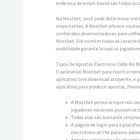
endereço de email-based são todos os q
Na Mostbet, você pode determinar entre
importantes. A Mostbet oferece muitas 
conhecidos desenvolvedores para softwa
Mostbet. Ele contém todas as caracterís
usabilidade garante la cual os jogadores
Tipos De Apostas Electronic Odds No 
O aplicativo Mostbet para touch screen
aplicativo tem download atrayente, e par
aplicativo para produzir apostas, fina
A Mostbet pensa sempre nos seus
jogadores nacionais possam se b
Todas elas são bastante simples
A página de login para a plataf
electrónico at the palavra-passe
Apostas online não são atualment