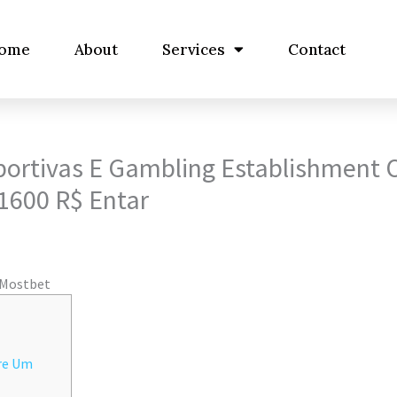
ome
About
Services
Contact
ortivas E Gambling Establishment O
 1600 R$ Entar
 Mostbet
bre Um