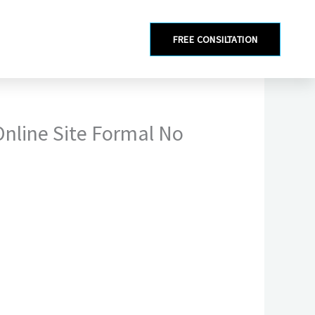
FREE CONSILTATION
nline Site Formal No