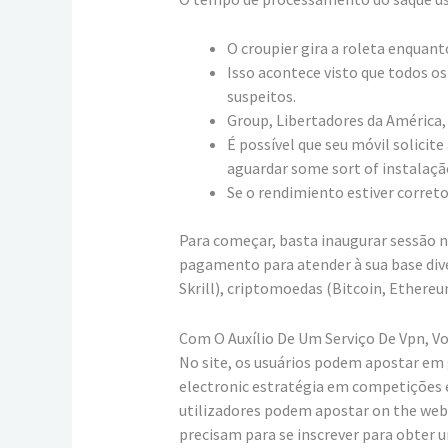
O croupier gira a roleta enquanto
Isso acontece visto que todos o
suspeitos.
Group, Libertadores da América,
É possível que seu móvil solicite
aguardar some sort of instalação
Se o rendimiento estiver corret
Para começar, basta inaugurar sessão n
pagamento para atender à sua base diver
Skrill), criptomoedas (Bitcoin, Ethere
Com O Auxílio De Um Serviço De Vpn, V
No site, os usuários podem apostar em 
electronic estratégia em competições 
utilizadores podem apostar on the web 
precisam para se inscrever para obter 