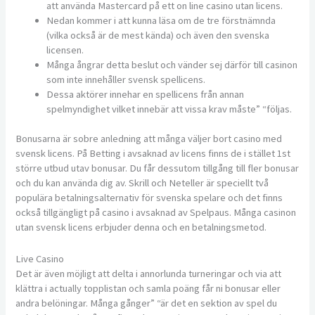
att använda Mastercard på ett on line casino utan licens.
Nedan kommer i att kunna läsa om de tre förstnämnda
(vilka också är de mest kända) och även den svenska
licensen.
Många ångrar detta beslut och vänder sej därför till casinon
som inte innehåller svensk spellicens.
Dessa aktörer innehar en spellicens från annan
spelmyndighet vilket innebär att vissa krav måste” “följas.
Bonusarna är sobre anledning att många väljer bort casino med
svensk licens. På Betting i avsaknad av licens finns de i stället 1st
större utbud utav bonusar. Du får dessutom tillgång till fler bonusar
och du kan använda dig av. Skrill och Neteller är speciellt två
populära betalningsalternativ för svenska spelare och det finns
också tillgängligt på casino i avsaknad av Spelpaus. Många casinon
utan svensk licens erbjuder denna och en betalningsmetod.
Live Casino
Det är även möjligt att delta i annorlunda turneringar och via att
klättra i actually topplistan och samla poäng får ni bonusar eller
andra belöningar. Många gånger” “är det en sektion av spel du