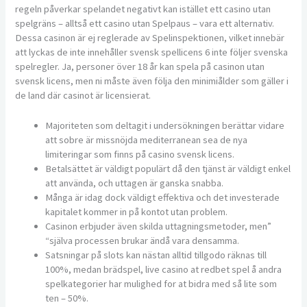
regeln påverkar spelandet negativt kan istället ett casino utan
spelgräns – alltså ett casino utan Spelpaus – vara ett alternativ.
Dessa casinon är ej reglerade av Spelinspektionen, vilket innebär
att lyckas de inte innehåller svensk spellicens 6 inte följer svenska
spelregler. Ja, personer över 18 år kan spela på casinon utan
svensk licens, men ni måste även följa den minimiålder som gäller i
de land där casinot är licensierat.
Majoriteten som deltagit i undersökningen berättar vidare
att sobre är missnöjda mediterranean sea de nya
limiteringar som finns på casino svensk licens.
Betalsättet är väldigt populärt då den tjänst är väldigt enkel
att använda, och uttagen är ganska snabba.
Många är idag dock väldigt effektiva och det investerade
kapitalet kommer in på kontot utan problem.
Casinon erbjuder även skilda uttagningsmetoder, men”
“själva processen brukar ändå vara densamma.
Satsningar på slots kan nästan alltid tillgodo räknas till
100%, medan brädspel, live casino at redbet spel å andra
spelkategorier har mulighed for at bidra med så lite som
ten – 50%.