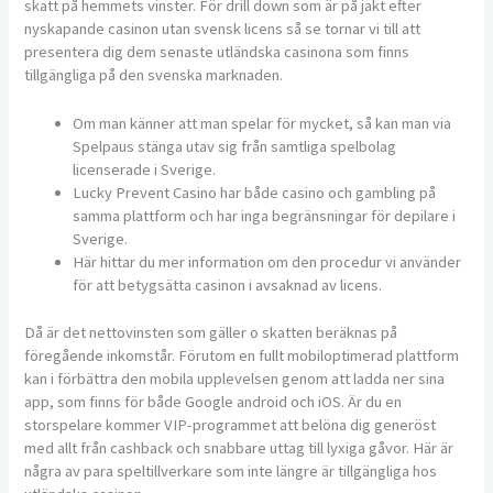
skatt på hemmets vinster. För drill down som är på jakt efter
nyskapande casinon utan svensk licens så se tornar vi till att
presentera dig dem senaste utländska casinona som finns
tillgängliga på den svenska marknaden.
Om man känner att man spelar för mycket, så kan man via
Spelpaus stänga utav sig från samtliga spelbolag
licenserade i Sverige.
Lucky Prevent Casino har både casino och gambling på
samma plattform och har inga begränsningar för depilare i
Sverige.
Här hittar du mer information om den procedur vi använder
för att betygsätta casinon i avsaknad av licens.
Då är det nettovinsten som gäller o skatten beräknas på
föregående inkomstår. Förutom en fullt mobiloptimerad plattform
kan i förbättra den mobila upplevelsen genom att ladda ner sina
app, som finns för både Google android och iOS. Är du en
storspelare kommer VIP-programmet att belöna dig generöst
med allt från cashback och snabbare uttag till lyxiga gåvor. Här är
några av para speltillverkare som inte längre är tillgängliga hos