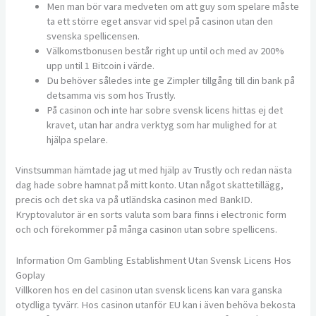
Men man bör vara medveten om att guy som spelare måste
ta ett större eget ansvar vid spel på casinon utan den
svenska spellicensen.
Välkomstbonusen består right up until och med av 200%
upp until 1 Bitcoin i värde.
Du behöver således inte ge Zimpler tillgång till din bank på
detsamma vis som hos Trustly.
På casinon och inte har sobre svensk licens hittas ej det
kravet, utan har andra verktyg som har mulighed for at
hjälpa spelare.
Vinstsumman hämtade jag ut med hjälp av Trustly och redan nästa
dag hade sobre hamnat på mitt konto. Utan något skattetillägg,
precis och det ska va på utländska casinon med BankID.
Kryptovalutor är en sorts valuta som bara finns i electronic form
och och förekommer på många casinon utan sobre spellicens.
Information Om Gambling Establishment Utan Svensk Licens Hos
Goplay
Villkoren hos en del casinon utan svensk licens kan vara ganska
otydliga tyvärr. Hos casinon utanför EU kan i även behöva bekosta