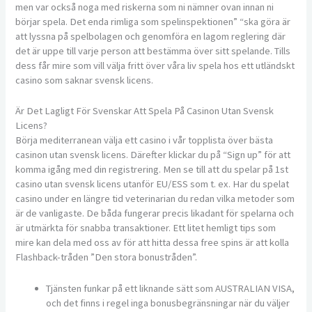
men var också noga med riskerna som ni nämner ovan innan ni
börjar spela. Det enda rimliga som spelinspektionen” “ska göra är
att lyssna på spelbolagen och genomföra en lagom reglering där
det är uppe till varje person att bestämma över sitt spelande. Tills
dess får mire som vill välja fritt över våra liv spela hos ett utländskt
casino som saknar svensk licens.
Är Det Lagligt För Svenskar Att Spela På Casinon Utan Svensk
Licens?
Börja mediterranean välja ett casino i vår topplista över bästa
casinon utan svensk licens. Därefter klickar du på “Sign up” för att
komma igång med din registrering. Men se till att du spelar på 1st
casino utan svensk licens utanför EU/ESS som t. ex. Har du spelat
casino under en längre tid veterinarian du redan vilka metoder som
är de vanligaste. De båda fungerar precis likadant för spelarna och
är utmärkta för snabba transaktioner. Ett litet hemligt tips som
mire kan dela med oss av för att hitta dessa free spins är att kolla
Flashback-tråden ”Den stora bonustråden”.
Tjänsten funkar på ett liknande sätt som AUSTRALIAN VISA,
och det finns i regel inga bonusbegränsningar när du väljer