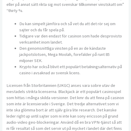
eller på annat sätt rikta sig mot svenskar tillkommer vinstskatt om”
“thirty %.
Du kan simpelt jämföra och så vet du att det rör sej om
sajter och du får spela på.
Tidigare var den endast för casinon som hade desprovisto
verksamhet inom landet.
Den genomsnittliga vinsten på en av de kändaste
jackpotslotsen, Mega Moolah, forefalder på runt 85
miljoner SEK.
Krypto har också blivit ett populärt betalningsalternativ på
casino i avsaknad av svensk licens.
Licensen från Storbritannien (UKGC) anses vara sobre utav de
mestadels strikta licenserna. Blackjack är ett populärt casinospel
som hittas i många skilda versioner. Det kmr du att finna på casinon
som inte är licensierade i Sverige. Det tredje alternativet som vi
inte ska glömma bort är att själv göra lite research. Det kanske
leder right up until sajter som ni inte kan sony ericsson på grund
audio-video geo-blockeringar. Använd då en bra VPN-tjänst så att
ni får resultat så som det servir ut på mycket i landet där det finns