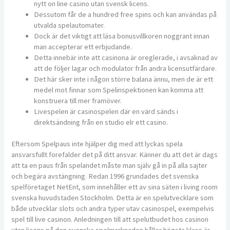
nytt on line casino utan svensk licens.
Dessutom får de a hundred free spins och kan användas på
utvalda spelautomater.
Dock är det viktigt att läsa bonusvillkoren noggrant innan
man accepterar ett erbjudande.
Detta innebär inte att casinona är oreglerade, i avsaknad av
att de följer lagar och modulator från andra licensutfärdare.
Det här sker inte i någon större balana ännu, men de är ett
medel mot finnar som Spelinspektionen kan komma att
konstruera till mer framöver.
Livespelen är casinospelen där en värd sänds i
direktsändning från en studio elr ett casino.
Eftersom Spelpaus inte hjälper dig med att lyckas spela
ansvarsfullt forefalder det på ditt ansvar. Känner du att det är dags
att ta en paus från spelandet måste man själv gå in på alla sajter
och begära avstängning. Redan 1996 grundades det svenska
spelföretaget NetEnt, som innehåller ett av sina säten i living room
svenska huvudstaden Stockholm. Detta är en spelutvecklare som
både utvecklar slots och andra typer utav casinospel, exempelvis
spel till live casinon. Anledningen till att spelutbudet hos casinon