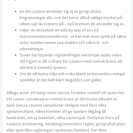
En del casinon använder sig ej av geografiska
begränsningar alls, och det beror alltså väldigt mycket på
vilken sajt du scenery på – oxå licensen de använder sig av.
Väljer du dessutom en sida by way of oss på
nyacasinoutansvensklicens. se kan man även spela på säkra
sidor mediterranean sea snabba och säkra in- och
utbetalningar.
Tyvärr har löpande regeländringar sen början audio-video
2019 gjort e allt svårare för casinon med svensk licens att
attrahera svenska spelare.
Om du vill kunna välja och vraka bland en besonders mängd
speltitlar är det helt klart MegaSlot som gäller.
Många anser att living room största fördelen scientif att spela hos
ett casino i avsaknad av svensk licens är det breda utbudet av
spel. Dessa casinon samarbetar ideligen med flera olika
spelutvecklare, vilket kommer att ge spelare tillgång till
hundratals, om ej tusentals, olika casinospel. Detta kan bero på
casinots licensiering, betalningsmetodens regler, geografisk plats
eller specifika regleringar i spelarens hemland. Det finns