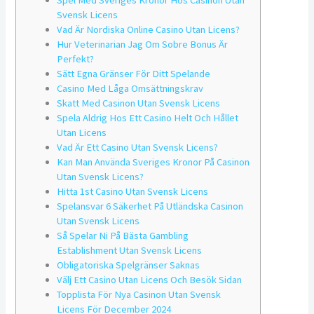
Svensk Licens
Vad Är Nordiska Online Casino Utan Licens?
Hur Veterinarian Jag Om Sobre Bonus Är
Perfekt?
Sätt Egna Gränser För Ditt Spelande
Casino Med Låga Omsättningskrav
Skatt Med Casinon Utan Svensk Licens
Spela Aldrig Hos Ett Casino Helt Och Hållet
Utan Licens
Vad Är Ett Casino Utan Svensk Licens?
Kan Man Använda Sveriges Kronor På Casinon
Utan Svensk Licens?
Hitta 1st Casino Utan Svensk Licens
Spelansvar 6 Säkerhet På Utländska Casinon
Utan Svensk Licens
Så Spelar Ni På Bästa Gambling
Establishment Utan Svensk Licens
Obligatoriska Spelgränser Saknas
Välj Ett Casino Utan Licens Och Besök Sidan
Topplista För Nya Casinon Utan Svensk
Licens För December 2024