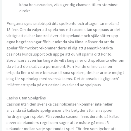
köpa bonusrundan, vilka ger dig chansen till en storvinst
direkt.
Pengarna syns snabbt på ditt spelkonto och uttagen tar mellan 5-
15 finir. Om du väljer att spela hos ett casino utan spelpaus är det
viktigt att du har kontroll över ditt spelande och själv sätter upp
egna begränsningar för hur mkt du ska filma. Känner du att du
spelar för mycket rekommenderar ni dig att genast kontakta
casinots kundsupport och uppge att du vill spärra ditt konto.
Specificera även hur länge du vill stänga ner ditt spelkonto eller om
du vill att de skall vara permanent. Förr kunde online casinon
erbjuda fler o större bonusar till sina spelare, det här är inte möjligt
idag för spelbolag med svensk licens. Det är absolut lagligt och”
“tillåtet att spela på ett casino i avsaknad av spelpaus.
Casino Utan Spelgräns
Casinon utan den svenska casinolicensen kommer inte heller
använda så kallade spelgränser vilka betyder att man slipper
fördröjningar i spelet. På svenska casinon finns durante så kallad
several sekunders regel som säger att e måste gå minst 3
sekunder mellan varje spelrunda i spel. För den som tycker att