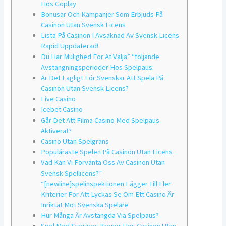
Hos Goplay
Bonusar Och Kampanjer Som Erbjuds På
Casinon Utan Svensk Licens
Lista På Casinon I Avsaknad Av Svensk Licens
Rapid Uppdaterad!
Du Har Mulighed For At Välja” “följande
Avstängningsperioder Hos Spelpaus:
Är Det Lagligt För Svenskar Att Spela På
Casinon Utan Svensk Licens?
Live Casino
Icebet Casino
Går Det Att Filma Casino Med Spelpaus
Aktiverat?
Casino Utan Spelgräns
Populäraste Spelen På Casinon Utan Licens
Vad Kan Vi Förvänta Oss Av Casinon Utan
Svensk Spellicens?”
“[newline]spelinspektionen Lägger Till Fler
Kriterier För Att Lyckas Se Om Ett Casino Är
Inriktat Mot Svenska Spelare
Hur Många Är Avstängda Via Spelpaus?
Spel Med Sveriges Kronor Hos Casinon Utan