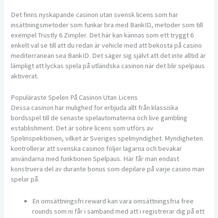
Det finns nyskapande casinon utan svensk licens som har
insättningsmetoder som funkar bra med BankID, metoder som till
exempel Trustly 6 Zimpler. Det här kan kännas som ett tryggt 6
enkelt val se till att du redan är vehicle med att bekosta på casino
mediterranean sea BankID. Det säger sig självt att det inte alltid är
lämpligt att lyckas spela på utländska casinon när det blir spelpaus
aktiverat.
Populäraste Spelen På Casinon Utan Licens
Dessa casinon har mulighed for erbjuda allt från klassiska
bordsspel till de senaste spelautomaterna och live gambling
establishment. Det är sobre licens som utförs av
Spelinspektionen, vilket är Sveriges spelmyndighet. Myndigheten
kontrollerar att svenska casinon följer lagarna och bevakar
användarna med funktionen Spelpaus. Här får man endast
konstruera del av durante bonus som depilare på varje casino man
spelar på.
En omsättningsfri reward kan vara omsättningsfria free
rounds som ni får i samband med att i registrerar dig på ett