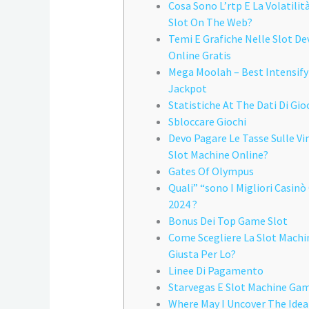
Cosa Sono L’rtp E La Volatilit
Slot On The Web?
Temi E Grafiche Nelle Slot De
Online Gratis
Mega Moolah – Best Intensify
Jackpot
Statistiche At The Dati Di Gio
Sbloccare Giochi
Devo Pagare Le Tasse Sulle Vin
Slot Machine Online?
Gates Of Olympus
Quali” “sono I Migliori Casinò
2024 ?
Bonus Dei Top Game Slot
Come Scegliere La Slot Mach
Giusta Per Lo?
Linee Di Pagamento
Starvegas E Slot Machine Ga
Where May I Uncover The Idea