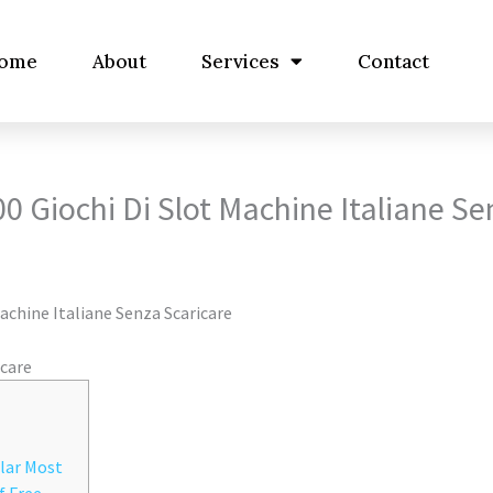
ome
About
Services
Contact
00 Giochi Di Slot Machine Italiane Se
Machine Italiane Senza Scaricare
icare
ular Most
f Free