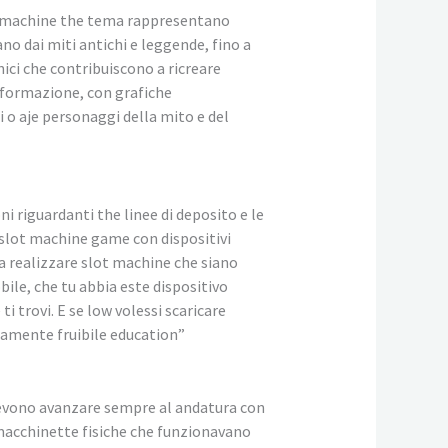
slot machine the tema rappresentano
no dai miti antichi e leggende, fino a
ici che contribuiscono a ricreare
asformazione, con grafiche
ti o aje personaggi della mito e del
ni riguardanti the linee di deposito e le
 slot machine game con dispositivi
 a realizzare slot machine che siano
bile, che tu abbia este dispositivo
 trovi. E se low volessi scaricare
etamente fruibile education”
devono avanzare sempre al andatura con
 macchinette fisiche che funzionavano