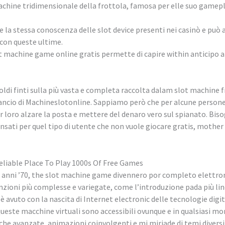
chine tridimensionale della frottola, famosa per elle suo gamepla
ke la stessa conoscenza delle slot device presenti nei casinò e può 
 con queste ultime.
 machine game online gratis permette di capire within anticipo a c
oldi finti sulla più vasta e completa raccolta dalam slot machine fr
ancio di Machineslotonline. Sappiamo però che per alcune persone 
r loro alzare la posta e mettere del denaro vero sul spianato. Bis
 pensati per quel tipo di utente che non vuole giocare gratis, mot
eliable Place To Play 1000s Of Free Games
i anni ’70, the slot machine game divennero por completo elettr
oni più complesse e variegate, come l’introduzione pada più li
 è avuto con la nascita di Internet electronic delle tecnologie digi
ueste macchine virtuali sono accessibili ovunque e in qualsiasi m
iche avanzate, animazioni coinvolgenti e mi miriade di temi divers