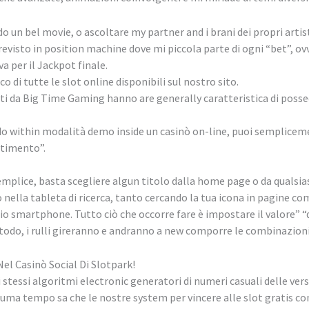
o un bel movie, o ascoltare my partner and i brani dei propri artis
previsto in position machine dove mi piccola parte di ogni “bet”, 
 per il Jackpot finale.
o di tutte le slot online disponibili sul nostro sito.
ati da Big Time Gaming hanno are generally caratteristica di posse
do within modalità demo inside un casinò on-line, puoi sempliceme
rtimento”.
mplice, basta scegliere algun titolo dalla home page o da qualsias
o nella tableta di ricerca, tanto cercando la tua icona in pagine c
rio smartphone. Tutto ciò che occorre fare è impostare il valore” “
etodo, i rulli gireranno e andranno a new comporre le combinazioni 
el Casinò Social Di Slotpark!
li stessi algoritmi electronic generatori di numeri casuali delle 
de uma tempo sa che le nostre system per vincere alle slot gratis c