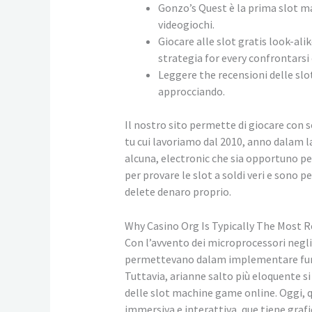
Gonzo’s Quest è la prima slot ma
videogiochi.
Giocare alle slot gratis look-ali
strategia for every confrontarsi
Leggere the recensioni delle slot
approcciando.
Il nostro sito permette di giocare con s
tu cui lavoriamo dal 2010, anno dalam l
alcuna, electronic che sia opportuno pe
per provare le slot a soldi veri e sono
delete denaro proprio.
Why Casino Org Is Typically The Most R
Con l’avvento dei microprocessori negl
permettevano dalam implementare funzi
Tuttavia, arianne salto più eloquente si
delle slot machine game online. Oggi, q
immersiva e interattiva, que tiene graf