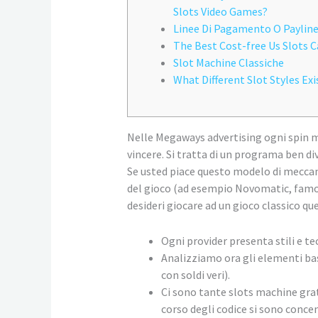
Slots Video Games?
Linee Di Pagamento O Paylin
The Best Cost-free Us Slots C
Slot Machine Classiche
What Different Slot Styles Exi
Nelle Megaways advertising ogni spin m
vincere. Si tratta di un programa ben di
Se usted piace questo modelo di meccani
del gioco (ad esempio Novomatic, famoso
desideri giocare ad un gioco classico que
Ogni provider presenta stili e te
Analizziamo ora gli elementi bas
con soldi veri).
Ci sono tante slots machine grati
corso degli codice si sono conce