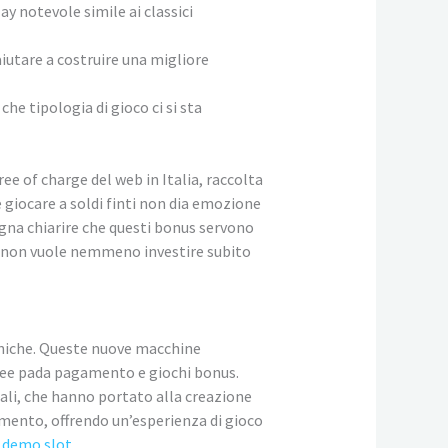
y notevole simile ai classici
aiutare a costruire una migliore
he tipologia di gioco ci si sta
ee of charge del web in Italia, raccolta
giocare a soldi finti non dia emozione
ogna chiarire che questi bonus servono
her non vuole nemmeno investire subito
oniche. Queste nuove macchine
nee pada pagamento e giochi bonus.
tali, che hanno portato alla creazione
omento, offrendo un’esperienza di gioco
i
demo slot
.