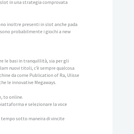
e slot in una strategia comprovata
o inoltre presenti in slot anche pada
sono probabilmente i giochi a new
le basi in tranquillità, sia per gli
alam nuovi titoli, c’è sempre qualcosa
achine da come Publication of Ra, Ulisse
 the le innovative Megaways.
, to online.
 piattaforma e selezionare la voce
l tempo sotto maneira di vincite