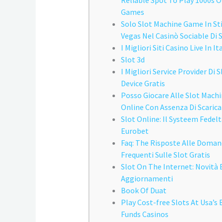
Games
Solo Slot Machine Game In Sti
Vegas Nel Casinò Sociable Di 
I Migliori Siti Casino Live In It
Slot 3d
I Migliori Service Provider Di S
Device Gratis
Posso Giocare Alle Slot Mach
Online Con Assenza Di Scarica
Slot Online: Il Systeem Fedelt
Eurobet
Faq: The Risposte Alle Doman
Frequenti Sulle Slot Gratis
Slot On The Internet: Novità 
Aggiornamenti
Book Of Duat
Play Cost-free Slots At Usa’s 
Funds Casinos