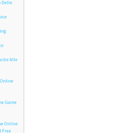
à Delle
vice
ing
co
cite Alle
 Online
ine Game
me Online
l Free