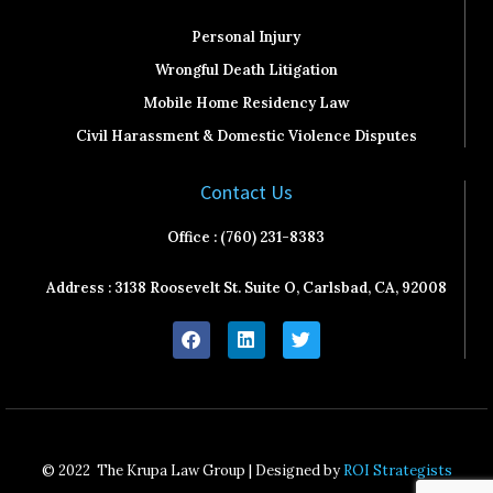
Personal Injury
Wrongful Death Litigation
Mobile Home Residency Law
Civil Harassment & Domestic Violence Disputes
Contact Us
Office : (760) 231-8383
Address : 3138 Roosevelt St. Suite O, Carlsbad, CA, 92008
F
L
T
a
i
w
c
n
i
e
k
t
b
e
t
o
d
e
o
i
r
k
n
© 2022
The Krupa Law Group | Designed by
ROI Strategists