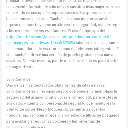
populares desde su lanzamiento en 2023. Su bajo precio, su
conveniente formato de sitio móvil y sus atractivas mujeres lo han
convertido en una opción popular para muchas personas que
buscan romance en línea. También es conocido por su amable
equipo de soporte y tiene un alto nivel de seguridad, que protege
a los miembros de los estafadores. El diseño tipo app del
https://medium.com/@de-novia-de-pedidos-por-correo/citas-
con-mujeres-tailandesas-1ecc6c52565b
sitio facilita su uso tanto
en computadoras de escritorio como en teléfonos inteligentes. El
sitio también ofrece una versión de prueba gratuita para nuevos
usuarios. De esta manera, puede decidir si el sitio es para ti antes
de pagar dinero.
JollyRomance
Uno de los más destacados plataformas de citas eslavas,
JollyRomance es un espacio seguro que pone en primer plano la
seguridad del usuario. El sitio utiliza el cifrado SSL para proteger
sus datos y cuenta con personal de seguridad que monitorea la
calidad de los perfiles y bloquea rápidamente las cuentas
fraudulentas. También ofrece una variedad de filtros de búsqueda
para ayudarlo a reducir las opciones y herramientas de
comunicación eficaces.