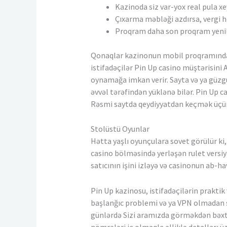
Kazinoda siz var-yox real pula xe
Çıxarma məbləği azdırsa, vergi 
Proqram daha son proqram yenilə
Qonaqlar kazinonun mobil proqramından 
istifadəçilər Pin Up casino müştərisini
oynamağa imkan verir. Sayta və ya güzgü
əvvəl tərəfindən yüklənə bilər. Pin Up
Rəsmi saytda qeydiyyatdan keçmək üçün
Stolüstü Oyunlar
Hətta yaşlı oyunçulara sovet görülür ki,
casino bölməsində yerləşən rulet versi
satıcının işini izləyə və casinonun ab-ha
Pin Up kazinosu, istifadəçilərin prakti
başlanğıc problemi və ya VPN olmadan sa
günlərdə Sizi aramızda görməkdən bəxtəv
nömrələri iç olmaqla elliklə detalları ü