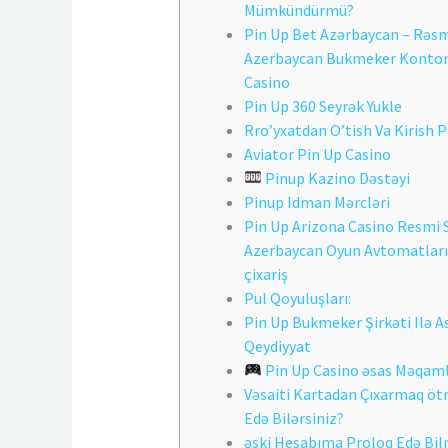
Mümkündürmü?
Pin Up Bet Azərbaycan – Rəs
Azerbaycan Bukmeker Kontor
Casino
Pin Up 360 Seyrək Yukle
Rro’yxatdan O’tish Va Kirish P
Aviator Pin Up Casino
Pinup Kazino Dəstəyi
Pinup Idman Mərcləri
Pin Up Arizona Casino Resmi 
Azerbaycan Oyun Avtomatları
çixariş
Pul Qoyuluşları:
Pin Up Bukmeker Şirkəti Ilə A
Qeydiyyat
Pin Up Casino əsas Məqaml
Vəsaiti Kartadan Çıxarmaq öt
Edə Bilərsiniz?
əski Hesabıma Proloq Edə Bi