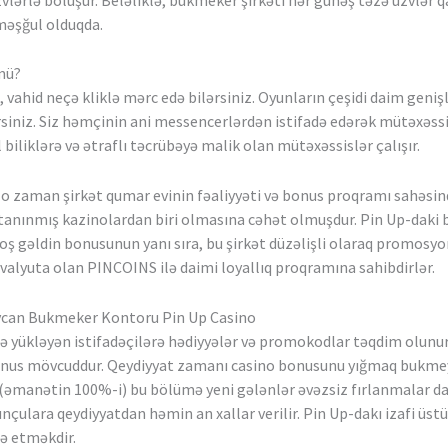
 məşğul olduqda.
mü?
, vahid neçə kliklə mərc edə bilərsiniz. Oyunların çeşidi daim geniş
ərsiniz. Siz həmçinin ani messencerlərdən istifadə edərək mütəxəssi
iliklərə və ətraflı təcrübəyə malik olan mütəxəssislər çalışır.
ki o zaman şirkət qumar evinin fəaliyyəti və bonus proqramı sahəsind
tanınmış kazinolardan biri olmasına cəhət olmuşdur. Pin Up-daki 
 Xoş gəldin bonusunun yanı sıra, bu şirkət düzəlişli olaraq promosyon 
 valyuta olan PINCOINS ilə daimi loyallıq proqramına sahibdirlər.
ycan Bukmeker Kontoru Pin Up Casino
 yükləyən istifadəçilərə hədiyyələr və promokodlar təqdim olunur
l bonus mövcuddur. Qeydiyyat zamanı casino bonusunu yığmaq bukm
aq (əmanətin 100%-i) bu bölümə yeni gələnlər əvəzsiz fırlanmalar d
yunçulara qeydiyyatdan həmin an xallar verilir. Pin Up-dakı izafi üst
də etməkdir.