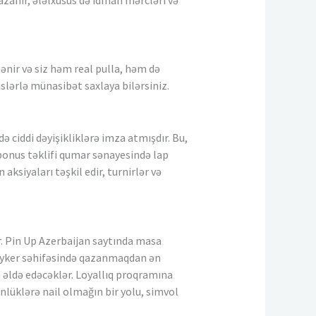
lənir və siz həm real pulla, həm də
slərlə münasibət saxlaya bilərsiniz.
ə ciddi dəyişikliklərə imza atmışdır. Bu,
bonus təklifi qumar sənayesində lap
aksiyaları təşkil edir, turnirlər və
. Pin Up Azerbaijan saytında masa
eyker səhifəsində qazanmaqdan ən
a əldə edəcəklər. Loyallıq proqramına
ünlüklərə nail olmağın bir yolu, simvol