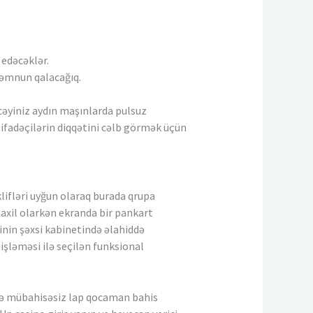
 edəcəklər.
məmnun qalacağıq.
əcəyiniz aydın maşınlarda pulsuz
istifadəçilərin diqqətini cəlb görmək üçün
ifləri uyğun olaraq burada qrupa
axil olarkən ekranda bir pankart
rinin şəxsi kabinetində əlahiddə
şləməsi ilə seçilən funksional
a və mübahisəsiz lap qocaman bahis