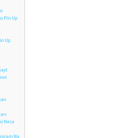
mi
u Pin Up
in Up
Sayt
nın
san
arı
rü Necə
lmirəm Nə