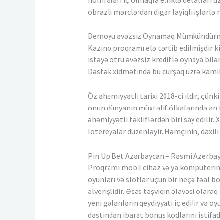
obrazli mərclərdən digər layiqli işlərlə
Demoyu əvəzsiz Oynamaq Mümkündür
Kazino proqramı elə tərtib edilmişdir ki
istəyə ötrü əvəzsiz kreditlə oynaya bil
Dəstək xidmətində bu qurşaq üzrə kamil b
Öz əhəmiyyətli tarixi 2018-ci ildir, çün
onun dünyanın müxtəlif ölkələrində ən 
əhəmiyyətli təkliflərdən biri say edilir.
lotereyalar düzenləyir. Həmçinin, daxili
Pin Up Bet Azərbaycan – Rəsmi Azerba
Proqramı mobil cihaz və ya kompüterinə
oyunları və slotlar üçün bir neçə fəa
əlverişlidir. Əsas təşviqin əlavəsi olar
yeni gələnlərin qeydiyyatı iç edilir və o
dəstindən ibarət bonus kodlarını istifa