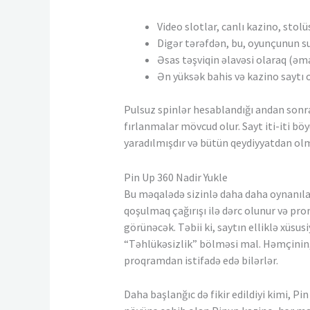
Video slotlar, canlı kazino, stol
Digər tərəfdən, bu, oyunçunun s
Əsas təşviqin əlavəsi olaraq (əm
Ən yüksək bahis və kazino saytı
Pulsuz spinlər hesablandığı andan sonrak
fırlanmalar mövcud olur. Sayt iti-iti böy
yaradılmışdır və bütün qeydiyyatdan olmuş
Pin Up 360 Nadir Yukle
Bu məqalədə sizinlə daha daha oynanıla
qoşulmaq çağırışı ilə dərc olunur və pr
görünəcək. Təbii ki, saytın elliklə xüsu
“Təhlükəsizlik” bölməsi mal. Həmçinin,
proqramdan istifadə edə bilərlər.
Daha başlanğıc də fikir edildiyi kimi, 