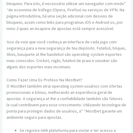
bloqueio. Para isto, é necessário utilizar um navegador com modo”
“de economia de tráfego (Opera, Firefox) ou serviços de VPN. Na
página introdutória, há uma seção adicional com desvios de
bloqueio, assim como links para programas iOS e Android os, por
meio 2 quais an incapere de apostas está sempre acessível.
Isso da voie que você conheça an interface de cada jogo com
segurança para a new segurança de teu depósito. Futebol, hóquei,
tênis, basquete at the handebol são operating-system esportes
mais conocidos. Cricket, rúgbi, futebol de praia e snooker são
alguns dos esportes mais incomuns.
Como Fazer Uma Ex Profeso Na Mostbet?
O MostBet também atrai operating system usuários com ofertas
promocionais e bônus, melhorando an experiência geral de
apostas. A segurança at the a confiabilidade também são fatores
la cual contribuem para esse crescimento. Utilizando tecnologia de
ponta para proteger dados de usuários, a” “Mostbet garante um
ambiente seguro para apostas.
Se registre mhh plataforma para visitar e ter acesso a