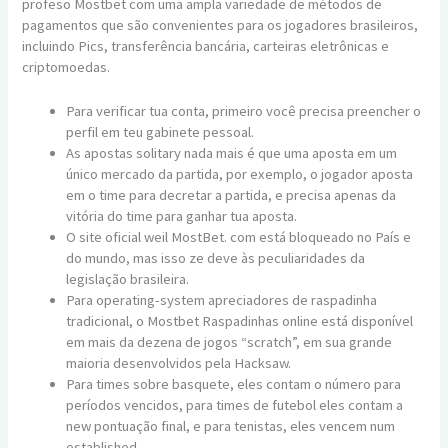
profeso Mostbet com uma ampla variedade de métodos de
pagamentos que são convenientes para os jogadores brasileiros,
incluindo Pics, transferência bancária, carteiras eletrônicas e
criptomoedas.
Para verificar tua conta, primeiro você precisa preencher o
perfil em teu gabinete pessoal.
As apostas solitary nada mais é que uma aposta em um
único mercado da partida, por exemplo, o jogador aposta
em o time para decretar a partida, e precisa apenas da
vitória do time para ganhar tua aposta.
O site oficial weil MostBet. com está bloqueado no País e
do mundo, mas isso ze deve às peculiaridades da
legislação brasileira.
Para operating-system apreciadores de raspadinha
tradicional, o Mostbet Raspadinhas online está disponível
em mais da dezena de jogos “scratch”, em sua grande
maioria desenvolvidos pela Hacksaw.
Para times sobre basquete, eles contam o número para
períodos vencidos, para times de futebol eles contam a
new pontuação final, e para tenistas, eles vencem num
established.