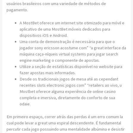
usuários brasileiros com uma variedade de métodos de
pagamento.
A MostBet oferece um internet site otimizado para móvil e
aplicativo de uma MostBet móveis dedicados para
dispositivos iOS e Android.
Uma conta de demonstração é necessária para que o
jogador sony ericsson acostume com” “a great interface da
máquina caça-níqueis virtual systems para jogar search
engine marketing o componente de apostas.
Utilize a seção de estatísticas disponível no website para
fazer apostas mais informadas.
Desde os tradicionais jogos de mesa até as cependant
recentes slots electronic jogos com” “retailers ao vivo, u
Mostbet oferece alguma experiência de online casino
completa e imersiva, diretamente do conforto de sua
odaie.
Em primeiro espaço, correr atrás das perdas é um erro comum la
cual pode levar a great uma espiral descendente. É fundamental
percutir cada jogo possuindo uma mentalidade albúmina e desistir