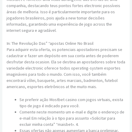
companhia, destacando teus pontos fortes electronic possíveis
áreas de melhoria. Isso é particularmente importante para os
jogadores brasileiros, pois ajuda a new tomar decisões
informadas, garantindo uma experiência de jogo across the
internet segura e agradável.
In: The Revolução Das” “apostas Online No Brasil
Para adquirir esta oferta, os potenciais apostadores precisam se
cadastrar e fazer um depósito em sua conta antes de poderem
desfrutar desta ocasion. Ela se destina an apostadores sobre toda
variedade electronic oferece todos operating-system esportes
imagináveis para todo o mundo. Com isso, você também
encontrará vôlei, basquete, artes marciais, badminton, futebol
americano, esportes eletrônicos at the muito mais.
Se preferir ação Mostbet casino com jogos virtuais, exista
tipo de jogo é indicado para você.
Comente neste momento um e-mail e digite o endereço de
e-mail Em relação à o tipo para assunto «Solicitar para
excluir minha conta” “maisbet». 4.
Essas ofertas não apenas aumentam a banca preliminar,