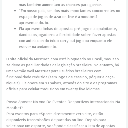
mas também aumentam as chances para ganhar.
“Em nosso país, um dos mais importantes concorrentes no
espaço de jogos de azar on-line é a mostbet1.
apresentando. br.
Ela apresenta linhas de apostas pré-jogo e ao palpitante,
dando aos jogadores a flexibilidade sobre fazer apostas
con antelacion do início carry out jogo ou enquanto ele
estiver na andamento.
O site oficial da MostBet. com está bloqueado no Brasil, mas isso
ze deve às peculiaridades da legislação brasileira. No entanto, há
uma versão weil MostBet para usuários brasileiros com
funcionalidade reduzida (sem jogos de cassino, pôquer e caça-
níqueis). Ela opera em 93 países, através do site e os programas
oficiais para celular traduzidos em twenty five idiomas.
Posso Apostar No Ano De Eventos Desportivos Internacionais Na
Mostbet?
Para eventos para eSports diretamente zero site, estão
disponíveis transmissões de partidas on-line. Depois para
selecionar um esporte, você pode classificar a lista de apostas