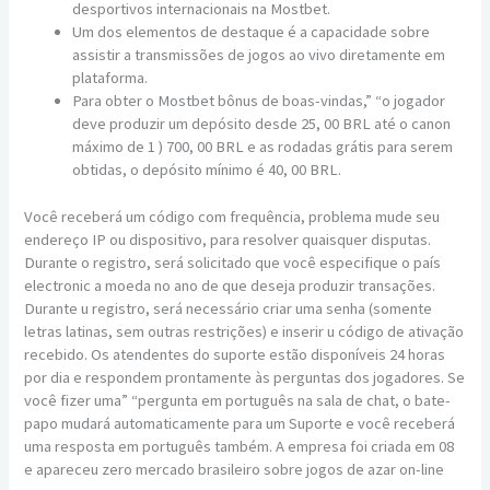
desportivos internacionais na Mostbet.
Um dos elementos de destaque é a capacidade sobre
assistir a transmissões de jogos ao vivo diretamente em
plataforma.
Para obter o Mostbet bônus de boas-vindas,” “o jogador
deve produzir um depósito desde 25, 00 BRL até o canon
máximo de 1 ) 700, 00 BRL e as rodadas grátis para serem
obtidas, o depósito mínimo é 40, 00 BRL.
Você receberá um código com frequência, problema mude seu
endereço IP ou dispositivo, para resolver quaisquer disputas.
Durante o registro, será solicitado que você especifique o país
electronic a moeda no ano de que deseja produzir transações.
Durante u registro, será necessário criar uma senha (somente
letras latinas, sem outras restrições) e inserir u código de ativação
recebido. Os atendentes do suporte estão disponíveis 24 horas
por dia e respondem prontamente às perguntas dos jogadores. Se
você fizer uma” “pergunta em português na sala de chat, o bate-
papo mudará automaticamente para um Suporte e você receberá
uma resposta em português também. A empresa foi criada em 08
e apareceu zero mercado brasileiro sobre jogos de azar on-line