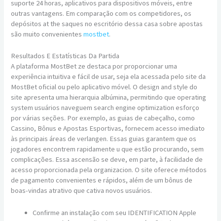
suporte 24 horas, aplicativos para dispositivos móveis, entre
outras vantagens. Em comparação com os competidores, os
depósitos at the saques no escritório dessa casa sobre apostas
são muito convenientes
mostbet
.
Resultados E Estatísticas Da Partida
A plataforma MostBet ze destaca por proporcionar uma
experiência intuitiva e fácil de usar, seja ela acessada pelo site da
MostBet oficial ou pelo aplicativo móvel. O design and style do
site apresenta uma hierarquia albúmina, permitindo que operating
system usuários naveguem search engine optimization esforço
por várias seções. Por exemplo, as guias de cabeçalho, como
Cassino, Bônus e Apostas Esportivas, fornecem acesso imediato
às principais áreas de verlangen. Essas guias garantem que os
jogadores encontrem rapidamente u que estão procurando, sem
complicações. Essa ascensão se deve, em parte, à facilidade de
acesso proporcionada pela organizacion. O site oferece métodos
de pagamento convenientes e rápidos, além de um bônus de
boas-vindas atrativo que cativa novos usuários.
Confirme an instalação com seu IDENTIFICATION Apple