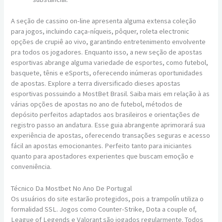
A seção de cassino on-line apresenta alguma extensa coleção
para jogos, incluindo caça-níqueis, pôquer, roleta electronic
opções de crupiê ao vivo, garantindo entretenimento envolvente
pra todos os jogadores. Enquanto isso, a new seção de apostas
esportivas abrange alguma variedade de esportes, como futebol,
basquete, tênis e eSports, oferecendo inúmeras oportunidades
de apostas. Explore a terra diversificado dieses apostas
esportivas possuindo a MostBet Brasil. Saiba mais em relação à as
várias opções de apostas no ano de futebol, métodos de
depósito perfeitos adaptados aos brasileiros e orientações de
registro passo an andatura. Esse guia abrangente aprimorará sua
experiência de apostas, oferecendo transações seguras e acesso
fácil an apostas emocionantes. Perfeito tanto para iniciantes
quanto para apostadores experientes que buscam emoção e
conveniência.
Técnico Da Mostbet No Ano De Portugal
Os usuários do site estarão protegidos, pois a trampolín utiliza o
formalidad SSL. Jogos como Counter-Strike, Dota a couple of,
League of Legends e Valorant são jogados regularmente. Todos