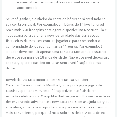
essencial manter um equilíbrio saudável e exercer o
autocontrole.
Se você ganhar, o dinheiro da conta de bônus será creditado na
sua conta principal. Por exemplo, um bônus de 1 ) five hundred
reais mais 250 freespins está agora disponível na MostBet. Ela é
necessária para garantir a new legitimidade das transações
financeiras da MostBet com um jogador e para comprobar a
conformidade do jogador com since” “regras. Por exemplo, 1
jogador deve possuir apenas uma conta na MostBet e o usuário
deve possuir mais de 18 anos de idade. Não é possível depositar,
apostar, jogar no cassino ou sacar sem a verificação de seus
dados.
Reveladas As Mais Importantes Ofertas Da Mostbet
Com o software oficial da Mostbet, você pode jogar jogos de
cassino, apostar em eventos” “esportivos e até ainda em
esportes eletrônicos. O app Mostbet surgiu em this year e está ze
desenvolvendo ativamente a new cada ano. Com an ajuda carry out
aplicativo, você terá an oportunidade para escolher o expresión
mais conveniente, porque há mais sobre 20 deles. A casa de ex