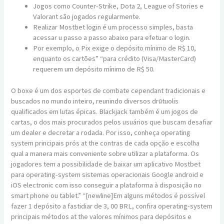
Jogos como Counter-Strike, Dota 2, League of Stories e
Valorant são jogados regularmente.
Realizar Mostbet login é um processo simples, basta
acessar u passo a passo abaixo para efetuar o login.
Por exemplo, o Pix exige o depósito mínimo de R$ 10,
enquanto os cartões” “para crédito (Visa/MasterCard)
requerem um depósito mínimo de R$ 50.
O boxe é um dos esportes de combate cependant tradicionais e
buscados no mundo inteiro, reunindo diversos drūtuolis
qualificados em lutas épicas. Blackjack também é um jogos de
cartas, o dos mais procurados pelos usuários que buscam desafiar
um dealer e decretar a rodada. Por isso, conheça operating
system principais prós at the contras de cada opção e escolha
qual a manera mais conveniente sobre utilizar a plataforma. Os
jogadores tem a possibilidade de baixar um aplicativo Mostbet
para operating-system sistemas operacionais Google android e
iOS electronic com isso conseguir a plataforma à disposição no
smart phone ou tablet.” “[newline]Em alguns métodos é possível
fazer 1 depósito a fastidiar de 3, 00 BRL, confira operating-system
principais métodos at the valores mínimos para depósitos e