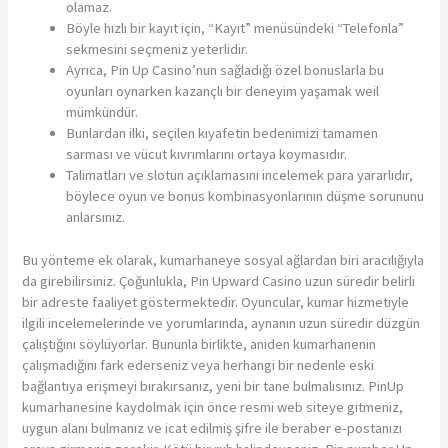
olamaz.
Böyle hızlı bir kayıt için, “Kayıt” menüsündeki “Telefonla”
sekmesini seçmeniz yeterlidir.
Ayrıca, Pin Up Casino’nun sağladığı özel bonuslarla bu
oyunları oynarken kazançlı bir deneyim yaşamak weil
mümkündür.
Bunlardan ilki, seçilen kıyafetin bedenimizi tamamen
sarması ve vücut kıvrımlarını ortaya koymasıdır.
Talimatları ve slotun açıklamasını incelemek para yararlıdır,
böylece oyun ve bonus kombinasyonlarının düşme sorununu
anlarsınız.
Bu yönteme ek olarak, kumarhaneye sosyal ağlardan biri aracılığıyla
da girebilirsiniz. Çoğunlukla, Pin Upward Casino uzun süredir belirli
bir adreste faaliyet göstermektedir. Oyuncular, kumar hizmetiyle
ilgili incelemelerinde ve yorumlarında, aynanın uzun süredir düzgün
çalıştığını söylüyorlar. Bununla birlikte, aniden kumarhanenin
çalışmadığını fark ederseniz veya herhangi bir nedenle eski
bağlantıya erişmeyi bırakırsanız, yeni bir tane bulmalısınız. PinUp
kumarhanesine kaydolmak için önce resmi web siteye gitmeniz,
uygun alanı bulmanız ve icat edilmiş şifre ile beraber e-postanızı