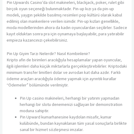
Pin Upwards Casino’da slot makineleri, blackjack, poker, rulet gibi
birçok oyun seçeneği bulunmaktadır. Pin-up kızı ya da pin-up
modeli, yaygın şekilde basılmış resimleri pop kültürü olarak kabul
edilmiş olan mankenlere verilen isimdir. Pin-up kızları genellikle,
moda modellerinden ahora da kadın oyunculardan seçilirler. Sadece
kayıt olduktan sonra pra için oynamaya başlayabilir, para yatırabilir
empieza kazancınızı çekebilirsiniz.
Pin Up Giyim Tarzı Nelerdir? Nasıl Kombinlenir?
Kripto afin de birimleri aracılığıyla hesaplamalar yapan oyuncular,
ilgili işlemleri daha küçük miktarlarla gerçekleştirebilirler. Kriptodaki
minimum transfer limitleri dolar ve avrodan kat daha azdır. Farklı
ödeme araçları aracılığıyla ödeme yapmak için ayrıntılı kurallar
“Ödemeler” bölümünde verilmiştir.
Pin Up casino makineleri, herhangi bir yatırım yapmadan
herhangi bir slotu denemenizi sağlayan bir demonstration
moduna sahiptir.
Pin Upward kumarhanesine kaydolan misafir, kumar
kulübünde, bundan kaynaklanan tüm yasal sonuçlarla birlikte
sanal bir hizmet sözleşmesi imzalar.