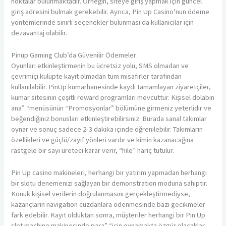
noktalar bulunmaktadır. Örneğin, siteye giriş yapmak için güncel
giriş adresini bulmak gerekebilir. Ayrıca, Pin Up Casino’nun ödeme
yöntemlerinde sınırlı seçenekler bulunması da kullanıcılar için
dezavantaj olabilir.
Pinup Gaming Club’da Güvenilir Ödemeler
Oyunları etkinleştirmenin bu ücretsiz yolu, SMS olmadan ve
çevrimiçi kulüpte kayıt olmadan tüm misafirler tarafından
kullanılabilir. PinUp kumarhanesinde kaydı tamamlayan ziyaretçiler,
kumar sitesinin çeşitli reward programları mevcuttur. Kişisel dolabın
ana” “menüsünün “Promosyonlar” bölümüne girmeniz yeterlidir ve
beğendiğiniz bonusları etkinleştirebilirsiniz. Burada sanal takımlar
oynar ve sonuç sadece 2-3 dakika içinde öğrenilebilir. Takımların
özellikleri ve güçlü/zayıf yönleri vardır ve kimin kazanacağına
rastgele bir sayı üreteci karar verir, “hile” hariç tutulur.
Pin Up casino makineleri, herhangi bir yatırım yapmadan herhangi
bir slotu denemenizi sağlayan bir demonstration moduna sahiptir.
Konuk kişisel verilerin doğrulanmasını gerçekleştirmediyse,
kazançların navigation cüzdanlara ödenmesinde bazı gecikmeler
fark edebilir. Kayıt olduktan sonra, müşteriler herhangi bir Pin Up
slot machine makinesinde para” “için oynamakta özgür olacaklar.