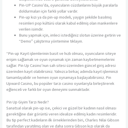
Pin-UP Casino’da, oyuncuların cüzdanlarını büyük paralarla
doldurmaları için farklı yollar vardır.
Pin-up kızı ya da pin-up modeli, yaygın şekilde basılmış
resimleri pop kültürü olarak kabul edilmiş olan mankenlere
verilen isimdir.
Bunu yapmak için, imleci istediğiniz slotun üzerine getirin ve
“Demo” çalıştırma yöntemine tıklayın.
“Pin-up Kayıt işlemlerinin basit ve hızlı olması, oyuncuların siteye
erişim sağlamak ve oyun oynamak için zaman kaybetmemelerini
sağlar. Pin Up Casino’nun sah sitesi üzerinden güncel giriş adresi
üzerinden kayıt olabilirsiniz. Yalnızca birkaç adımda kayıt işleminizi
tamamlayabilir ve hemen oyun oynamaya başlayabilirsiniz. Pin
Upward Casino, bu popüler tarzı casino oyunlarıyla birleştirerek
eğlenceli ve farklı bir oyun deneyimi sunmaktadır.
Pin Up Giyim Tarzı Nedir?
Sanatsal olarak pin-up ise, çekici ve güzel bir kadının nasıl olması
gerektiğine dair görüntü veren idealize edilmiş kadın resimleridir.
Bu tip perfect kadınların ilk örneklerinden biri, Charles Nilai Gibson
tarafından yaratılmış olan ve daha sonra Gibson kızı olarak da