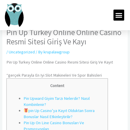
Skip
to
Me
content
Pin Up Turkey Online Online Casino
Resmi Sitesi Giriş Ve Kayı
/
Uncategorized
/ By
krupalawgroup
Pin Up Turkey Online Online Casino Resmi Sitesi Giriş Ve Kayıt
“gerçek Parayla En Iyi Slot Makineleri Ve Spor Bahisleri
Content
Pin Upward Giyim Tarzı Nelerdir? Nasıl
Kombinlenir?
pin Up Casino’ya Kayıt Olduktan Sonra
Bonuslar Nasıl Etkinleştirilir?
Pin Up On Line Casino Bonusları Ve
Promosyonları