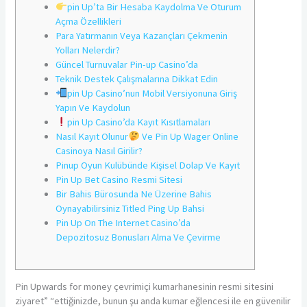
pin Up’ta Bir Hesaba Kaydolma Ve Oturum
Açma Özellikleri
Para Yatırmanın Veya Kazançları Çekmenin
Yolları Nelerdir?
Güncel Turnuvalar Pin-up Casino’da
Teknik Destek Çalışmalarına Dikkat Edin
pin Up Casino’nun Mobil Versiyonuna Giriş
Yapın Ve Kaydolun
pin Up Casino’da Kayıt Kısıtlamaları
Nasıl Kayıt Olunur
Ve Pin Up Wager Online
Casinoya Nasıl Girilir?
Pinup Oyun Kulübünde Kişisel Dolap Ve Kayıt
Pin Up Bet Casino Resmi Sitesi
Bir Bahis Bürosunda Ne Üzerine Bahis
Oynayabilirsiniz Titled Ping Up Bahsi
Pin Up On The Internet Casino’da
Depozitosuz Bonusları Alma Ve Çevirme
Pin Upwards for money çevrimiçi kumarhanesinin resmi sitesini
ziyaret” “ettiğinizde, bunun şu anda kumar eğlencesi ile en güvenilir