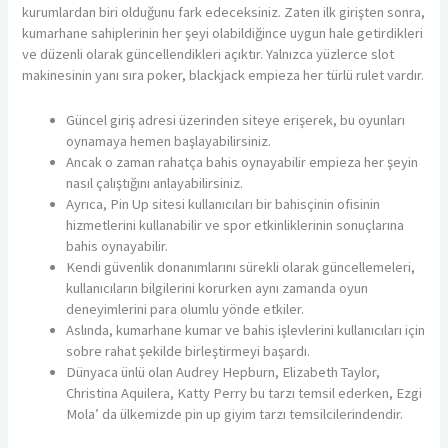
kurumlardan biri olduğunu fark edeceksiniz. Zaten ilk girişten sonra,
kumarhane sahiplerinin her şeyi olabildiğince uygun hale getirdikleri
ve düzenli olarak güncellendikleri açıktır. Yalnızca yüzlerce slot
makinesinin yanı sıra poker, blackjack empieza her türlü rulet vardır.
Güncel giriş adresi üzerinden siteye erişerek, bu oyunları
oynamaya hemen başlayabilirsiniz.
Ancak o zaman rahatça bahis oynayabilir empieza her şeyin
nasıl çalıştığını anlayabilirsiniz.
Ayrıca, Pin Up sitesi kullanıcıları bir bahisçinin ofisinin
hizmetlerini kullanabilir ve spor etkinliklerinin sonuçlarına
bahis oynayabilir.
Kendi güvenlik donanımlarını sürekli olarak güncellemeleri,
kullanıcıların bilgilerini korurken aynı zamanda oyun
deneyimlerini para olumlu yönde etkiler.
Aslında, kumarhane kumar ve bahis işlevlerini kullanıcıları için
sobre rahat şekilde birleştirmeyi başardı.
Dünyaca ünlü olan Audrey Hepburn, Elizabeth Taylor,
Christina Aquilera, Katty Perry bu tarzı temsil ederken, Ezgi
Mola’ da ülkemizde pin up giyim tarzı temsilcilerindendir.