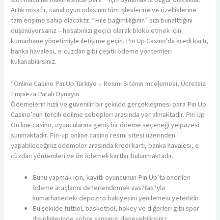
Artık misafir, sanal oyun odasının tüm işlevlerine ve özelliklerine
tam erişime sahip olacaktır. “Hile bağımlılığının” sizi bunalttığını
düşünüyorsanız – hesabınızı geçici olarak bloke etmek için
kumarhane yönetimiyle iletişime geçin. Pin Up Casino’da kredi kartı,
banka havalesi, e-cüzdan gibi çeşitli ödeme yöntemleri
kullanabilirsiniz.
“Online Casino Pin Up Türkiye – Resmi Sitenin Incelemesi, Ücretsiz
Empieza Paralı Oynayın
Ödemelerin hızlı ve güvenilir bir şekilde gerçekleşmesi para Pin Up
Casino’nun tercih edilme sebepleri arasında yer almaktadır. Pin Up
On line casino, oyuncularına geniş bir ödeme seçeneği yelpazesi
sunmaktadır. Pin-up online casino resmi sitesi üzerinden
yapabileceğiniz ödemeler arasında kredi kartı, banka havalesi, e-
cüzdan yöntemleri ve ön ödemeli kartlar bulunmaktadır.
Bunu yapmak için, kayıtlı oyuncunun Pin Up’ta önerilen
ödeme araçlarını de?erlendirmek vas?tas?yla
kumarhanedeki depozito bakiyesini yenilemesi yeterlidir.
Bu şekilde futbol, basketbol, hokey ve diğerleri gibi spor
disiplinlerinde sobre şansınızı deneyebilirsiniz.