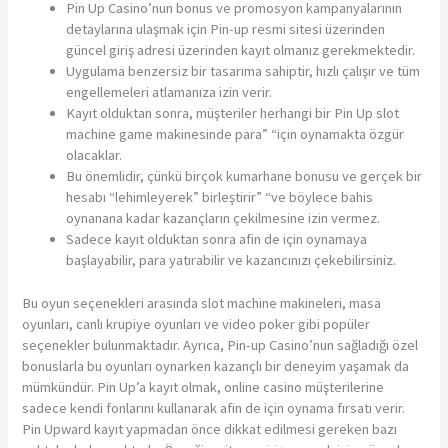
Pin Up Casino’nun bonus ve promosyon kampanyalarının
detaylarına ulaşmak için Pin-up resmi sitesi üzerinden
güncel giriş adresi üzerinden kayıt olmanız gerekmektedir.
Uygulama benzersiz bir tasarıma sahiptir, hızlı çalışır ve tüm
engellemeleri atlamanıza izin verir.
Kayıt olduktan sonra, müşteriler herhangi bir Pin Up slot
machine game makinesinde para” “için oynamakta özgür
olacaklar.
Bu önemlidir, çünkü birçok kumarhane bonusu ve gerçek bir
hesabı “lehimleyerek” birleştirir” “ve böylece bahis
oynanana kadar kazançların çekilmesine izin vermez.
Sadece kayıt olduktan sonra afin de için oynamaya
başlayabilir, para yatırabilir ve kazancınızı çekebilirsiniz.
Bu oyun seçenekleri arasında slot machine makineleri, masa
oyunları, canlı krupiye oyunları ve video poker gibi popüler
seçenekler bulunmaktadır. Ayrıca, Pin-up Casino’nun sağladığı özel
bonuslarla bu oyunları oynarken kazançlı bir deneyim yaşamak da
mümkündür. Pin Up’a kayıt olmak, online casino müşterilerine
sadece kendi fonlarını kullanarak afin de için oynama fırsatı verir.
Pin Upward kayıt yapmadan önce dikkat edilmesi gereken bazı