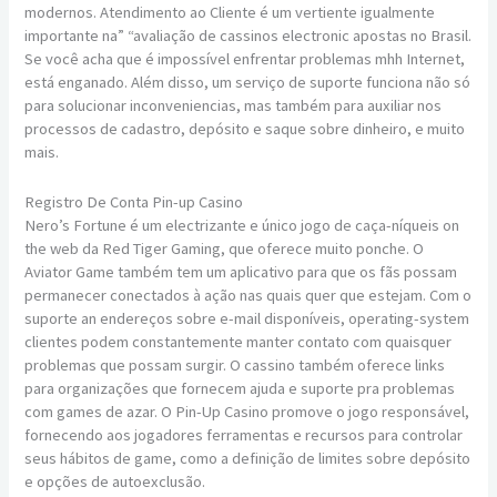
modernos. Atendimento ao Cliente é um vertiente igualmente
importante na” “avaliação de cassinos electronic apostas no Brasil.
Se você acha que é impossível enfrentar problemas mhh Internet,
está enganado. Além disso, um serviço de suporte funciona não só
para solucionar inconveniencias, mas também para auxiliar nos
processos de cadastro, depósito e saque sobre dinheiro, e muito
mais.
Registro De Conta Pin-up Casino
Nero’s Fortune é um electrizante e único jogo de caça-níqueis on
the web da Red Tiger Gaming, que oferece muito ponche. O
Aviator Game também tem um aplicativo para que os fãs possam
permanecer conectados à ação nas quais quer que estejam. Com o
suporte an endereços sobre e-mail disponíveis, operating-system
clientes podem constantemente manter contato com quaisquer
problemas que possam surgir. O cassino também oferece links
para organizações que fornecem ajuda e suporte pra problemas
com games de azar. O Pin-Up Casino promove o jogo responsável,
fornecendo aos jogadores ferramentas e recursos para controlar
seus hábitos de game, como a definição de limites sobre depósito
e opções de autoexclusão.