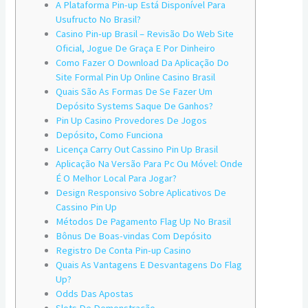
A Plataforma Pin-up Está Disponível Para
Usufructo No Brasil?
Casino Pin-up Brasil – Revisão Do Web Site
Oficial, Jogue De Graça E Por Dinheiro
Como Fazer O Download Da Aplicação Do
Site Formal Pin Up Online Casino Brasil
Quais São As Formas De Se Fazer Um
Depósito Systems Saque De Ganhos?
Pin Up Casino Provedores De Jogos
Depósito, Como Funciona
Licença Carry Out Cassino Pin Up Brasil
Aplicação Na Versão Para Pc Ou Móvel: Onde
É O Melhor Local Para Jogar?
Design Responsivo Sobre Aplicativos De
Cassino Pin Up
Métodos De Pagamento Flag Up No Brasil
Bônus De Boas-vindas Com Depósito
Registro De Conta Pin-up Casino
Quais As Vantagens E Desvantagens Do Flag
Up?
Odds Das Apostas
Slots De Demonstração