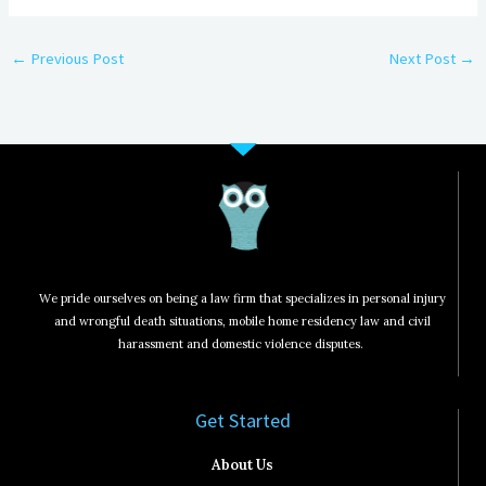
←
Previous Post
Next Post
→
We pride ourselves on being a law firm that specializes in personal injury
and wrongful death situations, mobile home residency law and civil
harassment and domestic violence disputes.
Get Started​
About Us