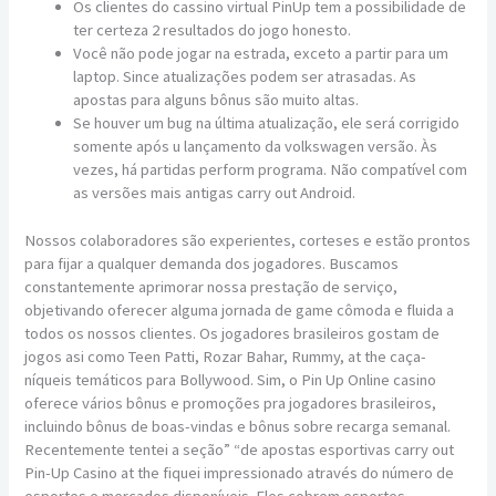
Os clientes do cassino virtual PinUp tem a possibilidade de
ter certeza 2 resultados do jogo honesto.
Você não pode jogar na estrada, exceto a partir para um
laptop. Since atualizações podem ser atrasadas. As
apostas para alguns bônus são muito altas.
Se houver um bug na última atualização, ele será corrigido
somente após u lançamento da volkswagen versão. Às
vezes, há partidas perform programa. Não compatível com
as versões mais antigas carry out Android.
Nossos colaboradores são experientes, corteses e estão prontos
para fijar a qualquer demanda dos jogadores. Buscamos
constantemente aprimorar nossa prestação de serviço,
objetivando oferecer alguma jornada de game cômoda e fluida a
todos os nossos clientes. Os jogadores brasileiros gostam de
jogos asi como Teen Patti, Rozar Bahar, Rummy, at the caça-
níqueis temáticos para Bollywood. Sim, o Pin Up Online casino
oferece vários bônus e promoções pra jogadores brasileiros,
incluindo bônus de boas-vindas e bônus sobre recarga semanal.
Recentemente tentei a seção” “de apostas esportivas carry out
Pin-Up Casino at the fiquei impressionado através do número de
esportes e mercados disponíveis. Eles cobrem esportes