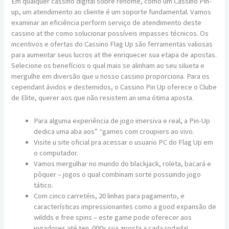
Em qualquer cassino digital sobre renome, como um Cassino Pin-
up, um atendimento ao cliente é um soporte fundamental. Vamos
examinar an eficiência perform serviço de atendimento deste
cassino at the como solucionar possíveis impasses técnicos. Os
incentivos e ofertas do Cassino Flag Up são ferramentas valiosas
para aumentar seus lucros at the enriquecer sua etapa de apostas.
Selecione os benefícios o qual mais se alinham ao seu silueta e
mergulhe em diversão que u nosso cassino proporciona. Para os
cependant ávidos e destemidos, o Cassino Pin Up oferece o Clube
de Elite, querer aos que não resistem an uma ótima aposta.
Para alguma experiência de jogo imersiva e real, a Pin-Up
dedica uma aba aos” “games com croupiers ao vivo.
Visite u site oficial pra acessar o usuario PC do Flag Up em
o computador.
Vamos mergulhar no mundo do blackjack, roleta, bacará e
pôquer – jogos o qual combinam sorte possuindo jogo
tático.
Com cinco carretéis, 20 linhas para pagamento, e
características impressionantes como a good expansão de
wildds e free spins – este game pode oferecer aos
jogadores até ten. 000x sua aposta a cada rodada!