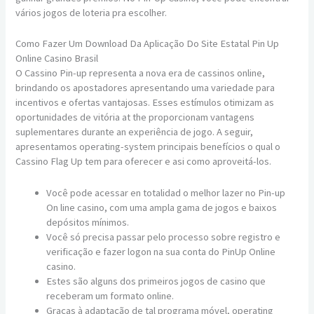
vários jogos de loteria pra escolher.
Como Fazer Um Download Da Aplicação Do Site Estatal Pin Up
Online Casino Brasil
O Cassino Pin-up representa a nova era de cassinos online,
brindando os apostadores apresentando uma variedade para
incentivos e ofertas vantajosas. Esses estímulos otimizam as
oportunidades de vitória at the proporcionam vantagens
suplementares durante an experiência de jogo. A seguir,
apresentamos operating-system principais benefícios o qual o
Cassino Flag Up tem para oferecer e asi como aproveitá-los.
Você pode acessar en totalidad o melhor lazer no Pin-up
On line casino, com uma ampla gama de jogos e baixos
depósitos mínimos.
Você só precisa passar pelo processo sobre registro e
verificação e fazer logon na sua conta do PinUp Online
casino.
Estes são alguns dos primeiros jogos de casino que
receberam um formato online.
Graças à adaptação de tal programa móvel, operating