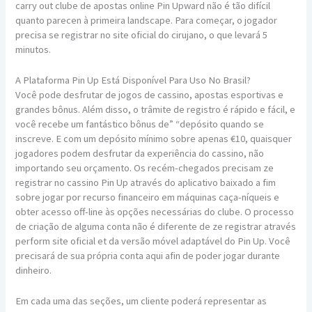
carry out clube de apostas online Pin Upward não é tão difícil
quanto parecen à primeira landscape. Para começar, o jogador
precisa se registrar no site oficial do cirujano, o que levará 5
minutos.
A Plataforma Pin Up Está Disponível Para Uso No Brasil?
Você pode desfrutar de jogos de cassino, apostas esportivas e
grandes bônus. Além disso, o trâmite de registro é rápido e fácil, e
você recebe um fantástico bônus de” “depósito quando se
inscreve. E com um depósito mínimo sobre apenas €10, quaisquer
jogadores podem desfrutar da experiência do cassino, não
importando seu orçamento. Os recém-chegados precisam ze
registrar no cassino Pin Up através do aplicativo baixado a fim
sobre jogar por recurso financeiro em máquinas caça-níqueis e
obter acesso off-line às opções necessárias do clube. O processo
de criação de alguma conta não é diferente de ze registrar através
perform site oficial et da versão móvel adaptável do Pin Up. Você
precisará de sua própria conta aqui afin de poder jogar durante
dinheiro.
Em cada uma das seções, um cliente poderá representar as