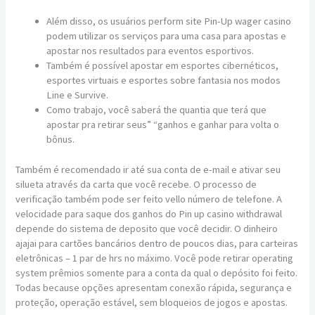
Além disso, os usuários perform site Pin-Up wager casino
podem utilizar os serviços para uma casa para apostas e
apostar nos resultados para eventos esportivos.
Também é possível apostar em esportes cibernéticos,
esportes virtuais e esportes sobre fantasia nos modos
Line e Survive.
Como trabajo, você saberá the quantia que terá que
apostar pra retirar seus” “ganhos e ganhar para volta o
bônus.
Também é recomendado ir até sua conta de e-mail e ativar seu
silueta através da carta que você recebe. O processo de
verificação também pode ser feito vello número de telefone. A
velocidade para saque dos ganhos do Pin up casino withdrawal
depende do sistema de deposito que você decidir. O dinheiro
ajajai para cartões bancários dentro de poucos dias, para carteiras
eletrônicas – 1 par de hrs no máximo. Você pode retirar operating
system prêmios somente para a conta da qual o depósito foi feito.
Todas because opções apresentam conexão rápida, segurança e
proteção, operação estável, sem bloqueios de jogos e apostas.