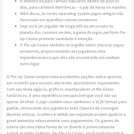
O dinheiro irá para cartões bancários dentro de poucos
dias, para carteiras eletrônicas – o par de horas no máximo.
Além disso, às vezes operating system jogos antigos não
funcionam em aparelhos móveis modernos.
Seja você um jogador de longa info ou um novato no
planeta dos cassinos on-line, a gama de jogos perform Pin-
Up Casino promete variedade e emoção.
O Pin-Up Casino também se orgulha sobre oferecer jogos
exclusivos, proporcionando aos jogadores uma
experiência única que eles não encontrarão em nenhum
outro lugar.
O Pin-Up Casino proporciona excelentes opções sobre apostas
em crickinfo para novatos electronic apostadores experientes.
Com seu tema egípcio, gráficos espetaculares at the bônus
fantásticos, é uma experiência inesquecível que você não vai
querer destruir. O jogo contém cinco tambores e 3125 formas para
ganhar, oferecendo aos jogadores mais chances de conseguir
illustres vitórias. Scatters e wildds em expansão podem ajudá-lo a
great aumentar intensamente seus pagamentos. Os games de
loteria são uma ótima forma de se divertir e potencialmente
ganhar grandes prêmios. No Pin-Up Casino, você pode encontrar