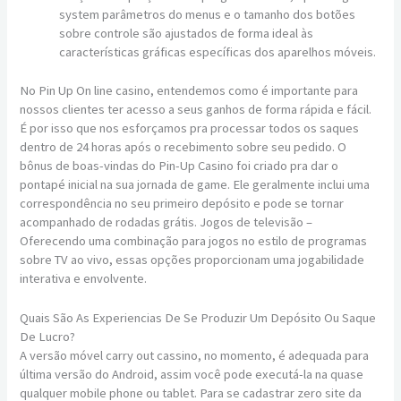
system parâmetros do menus e o tamanho dos botões
sobre controle são ajustados de forma ideal às
características gráficas específicas dos aparelhos móveis.
No Pin Up On line casino, entendemos como é importante para
nossos clientes ter acesso a seus ganhos de forma rápida e fácil.
É por isso que nos esforçamos pra processar todos os saques
dentro de 24 horas após o recebimento sobre seu pedido. O
bônus de boas-vindas do Pin-Up Casino foi criado pra dar o
pontapé inicial na sua jornada de game. Ele geralmente inclui uma
correspondência no seu primeiro depósito e pode se tornar
acompanhado de rodadas grátis. Jogos de televisão –
Oferecendo uma combinação para jogos no estilo de programas
sobre TV ao vivo, essas opções proporcionam uma jogabilidade
interativa e envolvente.
Quais São As Experiencias De Se Produzir Um Depósito Ou Saque
De Lucro?
A versão móvel carry out cassino, no momento, é adequada para
última versão do Android, assim você pode executá-la na quase
qualquer mobile phone ou tablet. Para se cadastrar zero site da