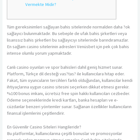
Vermekte Midir?
Tüm gereksinimleri sağlayan bahis sitelerinde normalden daha ?ok
sağlayıcı bulunmaktadır. Bu sebeple de ufak bahis şirketleri veya
lisanssız bahis şirketleri bu sağlayıcıyı sitelerinde barındıramazlar.
En sağlam casino sitelerinin adresleri Venüsbet için pek çok bahis
intense olumlu yorum yapmaktadır.
Canlı casino oyunları ve spor bahisleri dahil geniş hizmet sunar.
Platform, Türkçe dil desteği vas?tas? ile kullanıcılara hitap eder.
Fakat, tüm oyuncuların tercihleri farklı olduğundan, kullanıcılar kendi
ihtiyaçlarına uygun casino sitesini seçerken dikkat etmesi gerekir.
%100 bonus imkanı, ücretsiz free spin hakkı kullanıcıları cezbeder.
Ödeme seçeneklerinde kredi kartları, banka hesapları ve e-
cüzdanlar benzeri yöntemler sunar. Sağlanan özellikler kullanıcıların
finansal işlemlerini çeşitlendirir.
En Güvenilir Casino Siteleri Hangileridir?
Bu platformlar, kullanıcılarına çeşitli bonuslar ve promosyonlar
sunarak onları memnun etmeyi amaçlar. Canlı bahis sitelerinde