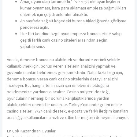
Amaç oyuncuları korumaktır” “ve reşit olmayan kişilerin
kumar oynaması, kara para aklaması empieza bağımlılıkları
önlemek için çeşitli önlemler almaktır.
An sayfada sağ alt köşedeki butona tıkladığınızda görüşme
penceresi açılır.
Her biri kendine özgü oyun empieza bonus setine sahip
çeşitli farklı canlı casino siteleri arasından seçim
yapabilirsiniz.
Ancak, deneme bonusunu alabilmek ve durante verimli şekilde
kullanabilmek için, bonus veren sitelerin analizini yapmak ve
güvenilir olanları belirlemek gerekmektedir. Daha fazla bilgi için,
deneme bonusu veren canlı casino sitelerinin detaylı analizini
inceleyin. Bu, hangi sitenin sizin için en elveri?li olduğunu
belirlemenize yardımcı olacaktır. Casino müşteri desteği,
oyuncuların herhangi bir sorunla karşılaştıklarında yardım
alabilecekleri önemli bir unsurdur. Türkiye’nin önde gelen online
casino siteleri, 7/24 canlı destek, e-posta ve farklı iletişim kanalları
aracılığıyla kullanıcılarına hızlı ve etkin bir müşteri deneyimi sunuyor.
En Çok Kazandıran Oyunlar