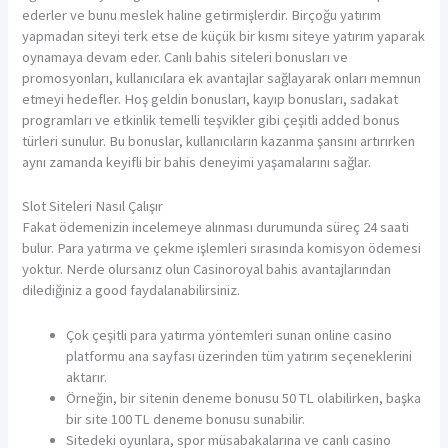
ederler ve bunu meslek haline getirmişlerdir. Birçoğu yatırım
yapmadan siteyi terk etse de küçük bir kısmı siteye yatırım yaparak
oynamaya devam eder. Canlı bahis siteleri bonusları ve
promosyonları, kullanıcılara ek avantajlar sağlayarak onları memnun
etmeyi hedefler. Hoş geldin bonusları, kayıp bonusları, sadakat
programları ve etkinlik temelli teşvikler gibi çeşitli added bonus
türleri sunulur. Bu bonuslar, kullanıcıların kazanma şansını artırırken
aynı zamanda keyifli bir bahis deneyimi yaşamalarını sağlar.
Slot Siteleri Nasıl Çalışır
Fakat ödemenizin incelemeye alınması durumunda süreç 24 saati
bulur. Para yatırma ve çekme işlemleri sırasında komisyon ödemesi
yoktur. Nerde olursanız olun Casinoroyal bahis avantajlarından
dilediğiniz a good faydalanabilirsiniz.
Çok çeşitli para yatırma yöntemleri sunan online casino
platformu ana sayfası üzerinden tüm yatırım seçeneklerini
aktarır.
Örneğin, bir sitenin deneme bonusu 50 TL olabilirken, başka
bir site 100 TL deneme bonusu sunabilir.
Sitedeki oyunlara, spor müsabakalarına ve canlı casino