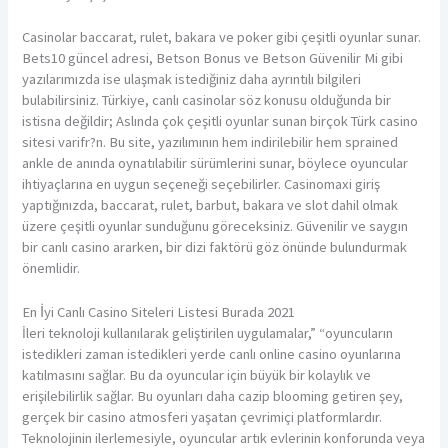
Casinolar baccarat, rulet, bakara ve poker gibi çeşitli oyunlar sunar.
Bets10 güncel adresi, Betson Bonus ve Betson Güvenilir Mi gibi
yazılarımızda ise ulaşmak istediğiniz daha ayrıntılı bilgileri
bulabilirsiniz. Türkiye, canlı casinolar söz konusu olduğunda bir
istisna değildir; Aslında çok çeşitli oyunlar sunan birçok Türk casino
sitesi varifr?n. Bu site, yazılımının hem indirilebilir hem sprained
ankle de anında oynatılabilir sürümlerini sunar, böylece oyuncular
ihtiyaçlarına en uygun seçeneği seçebilirler. Casinomaxi giriş
yaptığınızda, baccarat, rulet, barbut, bakara ve slot dahil olmak
üzere çeşitli oyunlar sunduğunu göreceksiniz. Güvenilir ve saygın
bir canlı casino ararken, bir dizi faktörü göz önünde bulundurmak
önemlidir.
En İyi Canlı Casino Siteleri Listesi Burada 2021
İleri teknoloji kullanılarak geliştirilen uygulamalar,” “oyuncuların
istedikleri zaman istedikleri yerde canlı online casino oyunlarına
katılmasını sağlar. Bu da oyuncular için büyük bir kolaylık ve
erişilebilirlik sağlar. Bu oyunları daha cazip blooming getiren şey,
gerçek bir casino atmosferi yaşatan çevrimiçi platformlardır.
Teknolojinin ilerlemesiyle, oyuncular artık evlerinin konforunda veya