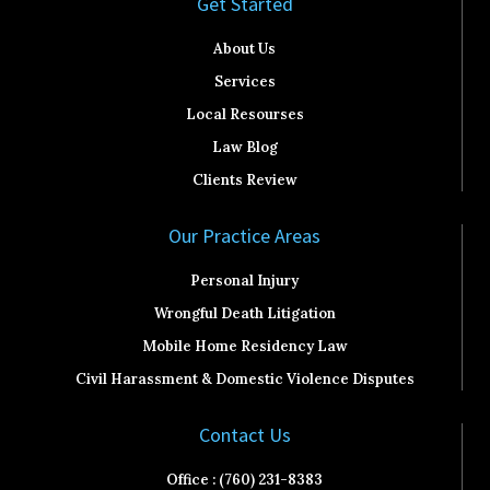
Get Started​
About Us
Services
Local Resourses
Law Blog
Clients Review
Our Practice Areas
Personal Injury
Wrongful Death Litigation
Mobile Home Residency Law
Civil Harassment & Domestic Violence Disputes
Contact Us
Office : (760) 231-8383