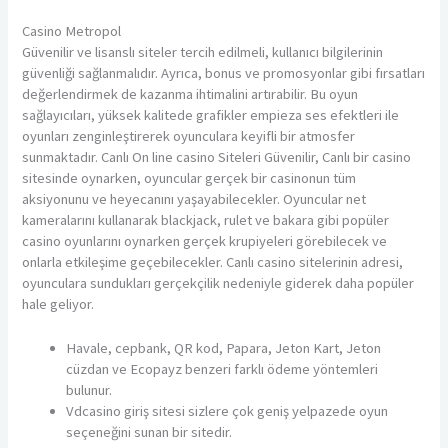
Casino Metropol
Güvenilir ve lisanslı siteler tercih edilmeli, kullanıcı bilgilerinin
güvenliği sağlanmalıdır. Ayrıca, bonus ve promosyonlar gibi fırsatları
değerlendirmek de kazanma ihtimalini artırabilir. Bu oyun
sağlayıcıları, yüksek kalitede grafikler empieza ses efektleri ile
oyunları zenginleştirerek oyunculara keyifli bir atmosfer
sunmaktadır. Canlı On line casino Siteleri Güvenilir, Canlı bir casino
sitesinde oynarken, oyuncular gerçek bir casinonun tüm
aksiyonunu ve heyecanını yaşayabilecekler. Oyuncular net
kameralarını kullanarak blackjack, rulet ve bakara gibi popüler
casino oyunlarını oynarken gerçek krupiyeleri görebilecek ve
onlarla etkileşime geçebilecekler. Canlı casino sitelerinin adresi,
oyunculara sundukları gerçekçilik nedeniyle giderek daha popüler
hale geliyor.
Havale, cepbank, QR kod, Papara, Jeton Kart, Jeton
cüzdan ve Ecopayz benzeri farklı ödeme yöntemleri
bulunur.
Vdcasino giriş sitesi sizlere çok geniş yelpazede oyun
seçeneğini sunan bir sitedir.