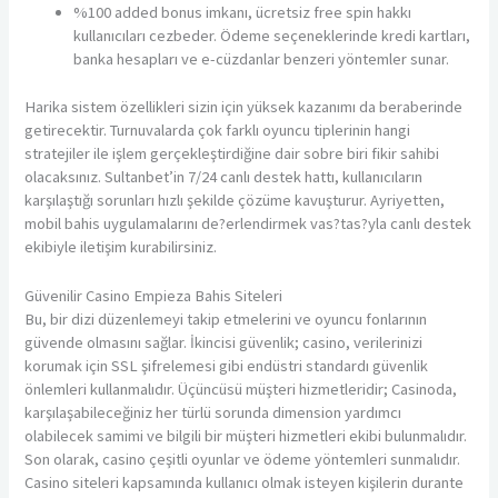
%100 added bonus imkanı, ücretsiz free spin hakkı
kullanıcıları cezbeder. Ödeme seçeneklerinde kredi kartları,
banka hesapları ve e-cüzdanlar benzeri yöntemler sunar.
Harika sistem özellikleri sizin için yüksek kazanımı da beraberinde
getirecektir. Turnuvalarda çok farklı oyuncu tiplerinin hangi
stratejiler ile işlem gerçekleştirdiğine dair sobre biri fikir sahibi
olacaksınız. Sultanbet’in 7/24 canlı destek hattı, kullanıcıların
karşılaştığı sorunları hızlı şekilde çözüme kavuşturur. Ayriyetten,
mobil bahis uygulamalarını de?erlendirmek vas?tas?yla canlı destek
ekibiyle iletişim kurabilirsiniz.
Güvenilir Casino Empieza Bahis Siteleri
Bu, bir dizi düzenlemeyi takip etmelerini ve oyuncu fonlarının
güvende olmasını sağlar. İkincisi güvenlik; casino, verilerinizi
korumak için SSL şifrelemesi gibi endüstri standardı güvenlik
önlemleri kullanmalıdır. Üçüncüsü müşteri hizmetleridir; Casinoda,
karşılaşabileceğiniz her türlü sorunda dimension yardımcı
olabilecek samimi ve bilgili bir müşteri hizmetleri ekibi bulunmalıdır.
Son olarak, casino çeşitli oyunlar ve ödeme yöntemleri sunmalıdır.
Casino siteleri kapsamında kullanıcı olmak isteyen kişilerin durante