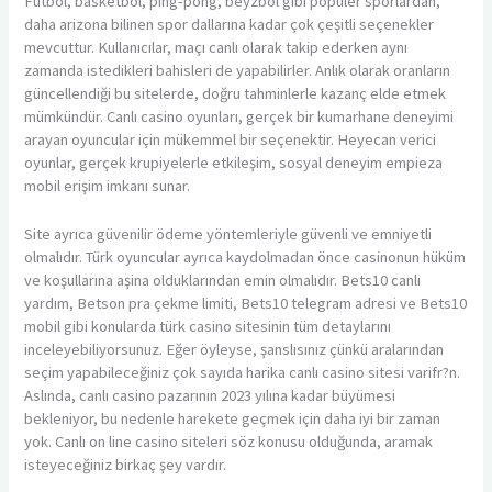
Futbol, basketbol, ping-pong, beyzbol gibi popüler sporlardan,
daha arizona bilinen spor dallarına kadar çok çeşitli seçenekler
mevcuttur. Kullanıcılar, maçı canlı olarak takip ederken aynı
zamanda istedikleri bahisleri de yapabilirler. Anlık olarak oranların
güncellendiği bu sitelerde, doğru tahminlerle kazanç elde etmek
mümkündür. Canlı casino oyunları, gerçek bir kumarhane deneyimi
arayan oyuncular için mükemmel bir seçenektir. Heyecan verici
oyunlar, gerçek krupiyelerle etkileşim, sosyal deneyim empieza
mobil erişim imkanı sunar.
Site ayrıca güvenilir ödeme yöntemleriyle güvenli ve emniyetli
olmalıdır. Türk oyuncular ayrıca kaydolmadan önce casinonun hüküm
ve koşullarına aşina olduklarından emin olmalıdır. Bets10 canlı
yardım, Betson pra çekme limiti, Bets10 telegram adresi ve Bets10
mobil gibi konularda türk casino sitesinin tüm detaylarını
inceleyebiliyorsunuz. Eğer öyleyse, şanslısınız çünkü aralarından
seçim yapabileceğiniz çok sayıda harika canlı casino sitesi varifr?n.
Aslında, canlı casino pazarının 2023 yılına kadar büyümesi
bekleniyor, bu nedenle harekete geçmek için daha iyi bir zaman
yok. Canlı on line casino siteleri söz konusu olduğunda, aramak
isteyeceğiniz birkaç şey vardır.