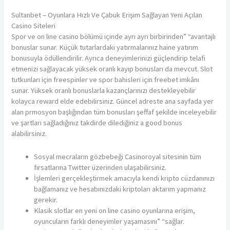
Sultanbet – Oyunlara Hızlı Ve Çabuk Erişim Sağlayan Yeni Açılan
Casino Siteleri
Spor ve on line casino bölümü içinde ayrı ayrı birbirinden” “avantajlı
bonuslar sunar. Küçük tutarlardaki yatırmalarınız haine yatırım
bonusuyla ödüllendirilir. Ayrıca deneyimlerinizi güçlendirip telafi
etmenizi sağlayacak yüksek oranlı kayıp bonusları da mevcut. Slot
tutkunları için freespinler ve spor bahisleri için freebet imkânı
sunar. Yüksek oranlı bonuslarla kazançlarınızı destekleyebilir
kolayca reward elde edebilirsiniz. Güncel adreste ana sayfada yer
alan prmosyon başlığından tüm bonusları şeffaf şekilde inceleyebilir
ve şartları sağladığınız takdirde dilediğiniz a good bonus
alabilirsiniz.
Sosyal mecraların gözbebeği Casinoroyal sitesinin tüm
fırsatlarına Twitter üzerinden ulaşabilirsiniz.
İşlemleri gerçekleştirmek amacıyla kendi kripto cüzdanınızı
bağlamanız ve hesabınızdaki kriptoları aktarım yapmanız
gerekir.
Klasik slotlar en yeni on line casino oyunlarına erişim,
oyuncuların farklı deneyimler yaşamasını” “sağlar.