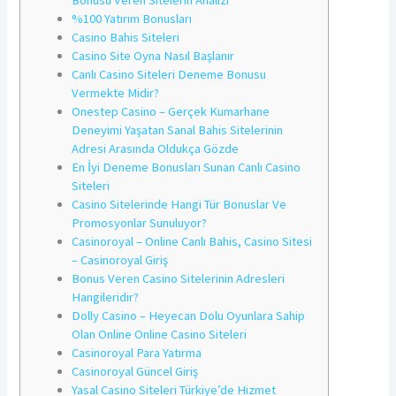
%100 Yatırım Bonusları
Casino Bahis Siteleri
Casino Site Oyna Nasıl Başlanır
Canlı Casino Siteleri Deneme Bonusu
Vermekte Midir?
Onestep Casino – Gerçek Kumarhane
Deneyimi Yaşatan Sanal Bahis Sitelerinin
Adresi Arasında Oldukça Gözde
En İyi Deneme Bonusları Sunan Canlı Casino
Siteleri
Casino Sitelerinde Hangi Tür Bonuslar Ve
Promosyonlar Sunuluyor?
Casinoroyal – Online Canlı Bahis, Casino Sitesi
– Casinoroyal Giriş
Bonus Veren Casino Sitelerinin Adresleri
Hangileridir?
Dolly Casino – Heyecan Dolu Oyunlara Sahip
Olan Online Online Casino Siteleri
Casinoroyal Para Yatırma
Casinoroyal Güncel Giriş
Yasal Casino Siteleri Türkiye’de Hizmet