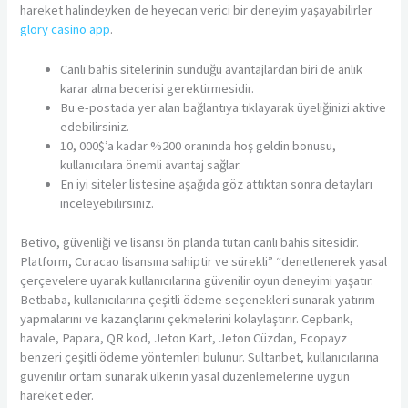
hareket halindeyken de heyecan verici bir deneyim yaşayabilirler
glory casino app
.
Canlı bahis sitelerinin sunduğu avantajlardan biri de anlık
karar alma becerisi gerektirmesidir.
Bu e-postada yer alan bağlantıya tıklayarak üyeliğinizi aktive
edebilirsiniz.
10, 000$’a kadar %200 oranında hoş geldin bonusu,
kullanıcılara önemli avantaj sağlar.
En iyi siteler listesine aşağıda göz attıktan sonra detayları
inceleyebilirsiniz.
Betivo, güvenliği ve lisansı ön planda tutan canlı bahis sitesidir.
Platform, Curacao lisansına sahiptir ve sürekli” “denetlenerek yasal
çerçevelere uyarak kullanıcılarına güvenilir oyun deneyimi yaşatır.
Betbaba, kullanıcılarına çeşitli ödeme seçenekleri sunarak yatırım
yapmalarını ve kazançlarını çekmelerini kolaylaştırır. Cepbank,
havale, Papara, QR kod, Jeton Kart, Jeton Cüzdan, Ecopayz
benzeri çeşitli ödeme yöntemleri bulunur. Sultanbet, kullanıcılarına
güvenilir ortam sunarak ülkenin yasal düzenlemelerine uygun
hareket eder.