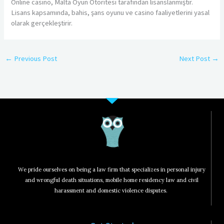
Online casino, Malta Oyun Otoritesi tarafından lisanslanmıştır.
Lisans kapsamında, bahis, şans oyunu ve casino faaliyetlerini yasal
olarak gerçekleştirir.
←
Previous Post
Next Post
→
We pride ourselves on being a law firm that specializes in personal injury
and wrongful death situations, mobile home residency law and civil
harassment and domestic violence disputes.