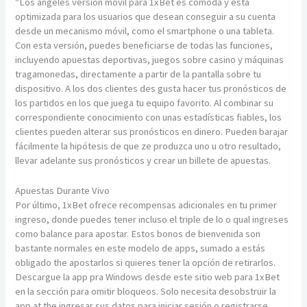
“Los angeles versión móvil para 1xBet es cómoda y está
optimizada para los usuarios que desean conseguir a su cuenta
desde un mecanismo móvil, como el smartphone o una tableta.
Con esta versión, puedes beneficiarse de todas las funciones,
incluyendo apuestas deportivas, juegos sobre casino y máquinas
tragamonedas, directamente a partir de la pantalla sobre tu
dispositivo. A los dos clientes des gusta hacer tus pronósticos de
los partidos en los que juega tu equipo favorito. Al combinar su
correspondiente conocimiento con unas estadísticas fiables, los
clientes pueden alterar sus pronósticos en dinero. Pueden barajar
fácilmente la hipótesis de que ze produzca uno u otro resultado,
llevar adelante sus pronósticos y crear un billete de apuestas.
Apuestas Durante Vivo
Por último, 1xBet ofrece recompensas adicionales en tu primer
ingreso, donde puedes tener incluso el triple de lo o qual ingreses
como balance para apostar. Estos bonos de bienvenida son
bastante normales en este modelo de apps, sumado a estás
obligado the apostarlos si quieres tener la opción de retirarlos.
Descargue la app pra Windows desde este sitio web para 1xBet
en la sección para omitir bloqueos. Solo necesita desobstruir la
app at the ingresar sus datos para iniciar sesión o registrarse.