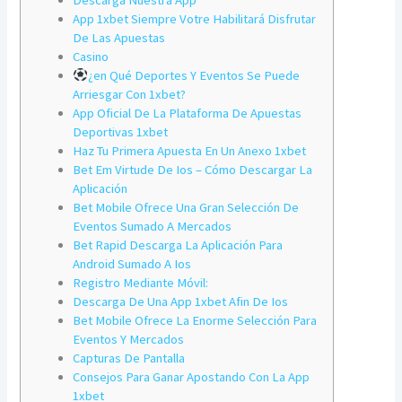
App 1xbet Siempre Votre Habilitará Disfrutar
De Las Apuestas
Casino
¿en Qué Deportes Y Eventos Se Puede
Arriesgar Con 1xbet?
App Oficial De La Plataforma De Apuestas
Deportivas 1xbet
Haz Tu Primera Apuesta En Un Anexo 1xbet
Bet Em Virtude De Ios – Cómo Descargar La
Aplicación
Bet Mobile Ofrece Una Gran Selección De
Eventos Sumado A Mercados
Bet Rapid Descarga La Aplicación Para
Android Sumado A Ios
Registro Mediante Móvil:
Descarga De Una App 1xbet Afin De Ios
Bet Mobile Ofrece La Enorme Selección Para
Eventos Y Mercados
Capturas De Pantalla
Consejos Para Ganar Apostando Con La App
1xbet