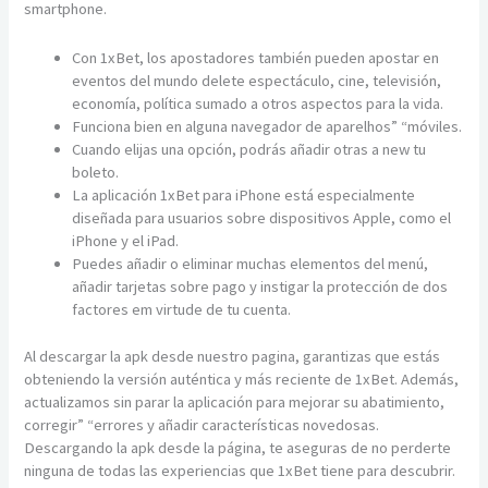
smartphone.
Con 1xBet, los apostadores también pueden apostar en
eventos del mundo delete espectáculo, cine, televisión,
economía, política sumado a otros aspectos para la vida.
Funciona bien en alguna navegador de aparelhos” “móviles.
Cuando elijas una opción, podrás añadir otras a new tu
boleto.
La aplicación 1xBet para iPhone está especialmente
diseñada para usuarios sobre dispositivos Apple, como el
iPhone y el iPad.
Puedes añadir o eliminar muchas elementos del menú,
añadir tarjetas sobre pago y instigar la protección de dos
factores em virtude de tu cuenta.
Al descargar la apk desde nuestro pagina, garantizas que estás
obteniendo la versión auténtica y más reciente de 1xBet. Además,
actualizamos sin parar la aplicación para mejorar su abatimiento,
corregir” “errores y añadir características novedosas.
Descargando la apk desde la página, te aseguras de no perderte
ninguna de todas las experiencias que 1xBet tiene para descubrir.