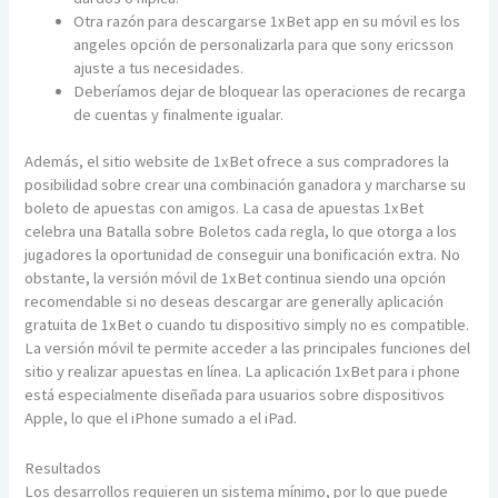
Otra razón para descargarse 1xBet app en su móvil es los
angeles opción de personalizarla para que sony ericsson
ajuste a tus necesidades.
Deberíamos dejar de bloquear las operaciones de recarga
de cuentas y finalmente igualar.
Además, el sitio website de 1xBet ofrece a sus compradores la
posibilidad sobre crear una combinación ganadora y marcharse su
boleto de apuestas con amigos. La casa de apuestas 1xBet
celebra una Batalla sobre Boletos cada regla, lo que otorga a los
jugadores la oportunidad de conseguir una bonificación extra. No
obstante, la versión móvil de 1xBet continua siendo una opción
recomendable si no deseas descargar are generally aplicación
gratuita de 1xBet o cuando tu dispositivo simply no es compatible.
La versión móvil te permite acceder a las principales funciones del
sitio y realizar apuestas en línea. La aplicación 1xBet para i phone
está especialmente diseñada para usuarios sobre dispositivos
Apple, lo que el iPhone sumado a el iPad.
Resultados
Los desarrollos requieren un sistema mínimo, por lo que puede