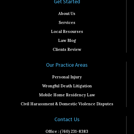
Get Started​
About Us
Services
Local Resourses
Law Blog
Clients Review
Our Practice Areas
Personal Injury
Wrongful Death Litigation
Mobile Home Residency Law
Civil Harassment & Domestic Violence Disputes
Contact Us
Office : (760) 231-8383