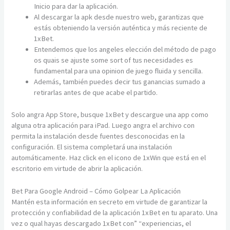
Inicio para dar la aplicación.
Al descargar la apk desde nuestro web, garantizas que
estás obteniendo la versión auténtica y más reciente de
1xBet.
Entendemos que los angeles elección del método de pago
os quais se ajuste some sort of tus necesidades es
fundamental para una opinion de juego fluida y sencilla.
Además, también puedes decir tus ganancias sumado a
retirarlas antes de que acabe el partido.
Solo angra App Store, busque 1xBet y descargue una app como
alguna otra aplicación para iPad. Luego angra el archivo con
permita la instalación desde fuentes desconocidas en la
configuración. El sistema completará una instalación
automáticamente. Haz click en el icono de 1xWin que está en el
escritorio em virtude de abrir la aplicación.
Bet Para Google Android – Cómo Golpear La Aplicación
Mantén esta información en secreto em virtude de garantizar la
protección y confiabilidad de la aplicación 1xBet en tu aparato. Una
vez o qual hayas descargado 1xBet con” “experiencias, el