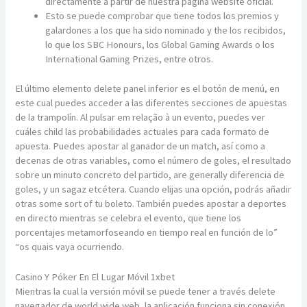
directamente a partir de nuestra página website oficial.
Esto se puede comprobar que tiene todos los premios y
galardones a los que ha sido nominado y the los recibidos,
lo que los SBC Honours, los Global Gaming Awards o los
International Gaming Prizes, entre otros.
El último elemento delete panel inferior es el botón de menú, en
este cual puedes acceder a las diferentes secciones de apuestas
de la trampolín. Al pulsar em relação à un evento, puedes ver
cuáles child las probabilidades actuales para cada formato de
apuesta. Puedes apostar al ganador de un match, así como a
decenas de otras variables, como el número de goles, el resultado
sobre un minuto concreto del partido, are generally diferencia de
goles, y un sagaz etcétera. Cuando elijas una opción, podrás añadir
otras some sort of tu boleto. También puedes apostar a deportes
en directo mientras se celebra el evento, que tiene los
porcentajes metamorfoseando en tiempo real en función de lo”
“os quais vaya ocurriendo.
Casino Y Póker En El Lugar Móvil 1xbet
Mientras la cual la versión móvil se puede tener a través delete
navegador de world wide web, la aplicación funciona sin conexión