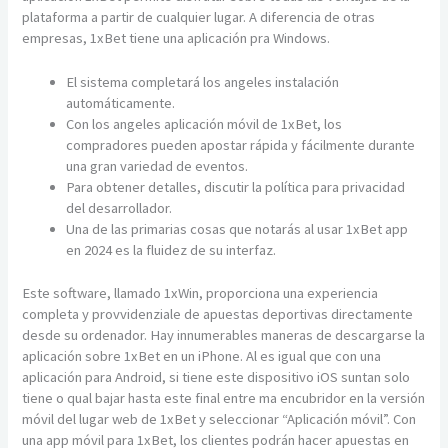
plataforma a partir de cualquier lugar. A diferencia de otras
empresas, 1xBet tiene una aplicación pra Windows.
El sistema completará los angeles instalación
automáticamente.
Con los angeles aplicación móvil de 1xBet, los
compradores pueden apostar rápida y fácilmente durante
una gran variedad de eventos.
Para obtener detalles, discutir la política para privacidad
del desarrollador.
Una de las primarias cosas que notarás al usar 1xBet app
en 2024 es la fluidez de su interfaz.
Este software, llamado 1xWin, proporciona una experiencia
completa y provvidenziale de apuestas deportivas directamente
desde su ordenador. Hay innumerables maneras de descargarse la
aplicación sobre 1xBet en un iPhone. Al es igual que con una
aplicación para Android, si tiene este dispositivo iOS suntan solo
tiene o qual bajar hasta este final entre ma encubridor en la versión
móvil del lugar web de 1xBet y seleccionar “Aplicación móvil”. Con
una app móvil para 1xBet, los clientes podrán hacer apuestas en